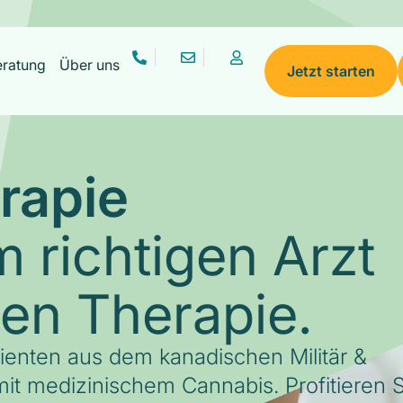
eratung
Über uns
Jetzt starten
rapie
 richtigen Arzt
gen Therapie.
tienten aus dem kanadischen Militär &
it medizinischem Cannabis. Profitieren S