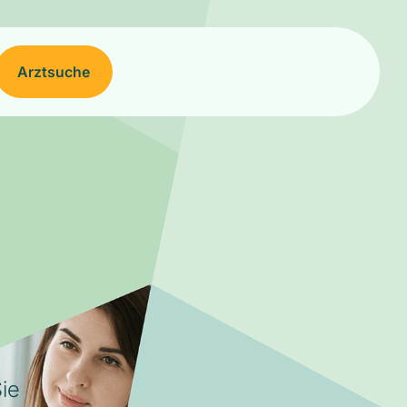
Arztsuche
ie