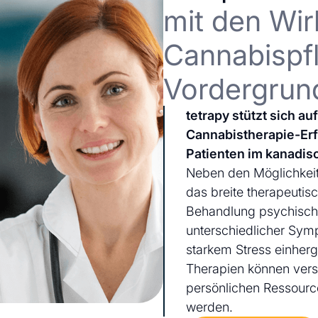
mit den Wir
Cannabispfl
Vordergrun
tetrapy stützt sich a
Cannabistherapie-Er
Patienten im kanadis
Neben den Möglichkeit
das breite therapeutis
Behandlung psychischer
unterschiedlicher Sym
starkem Stress einherg
Therapien können ver
persönlichen Ressourc
werden.