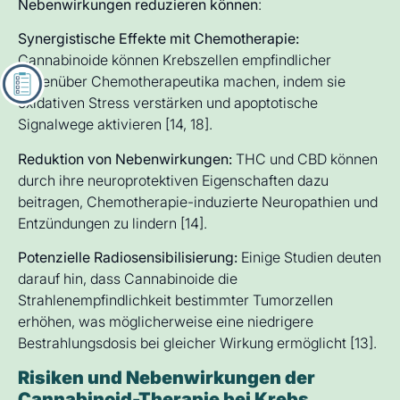
Nebenwirkungen reduzieren können
:
Synergistische Effekte mit Chemotherapie:
Cannabinoide können Krebszellen empfindlicher
gegenüber Chemotherapeutika machen, indem sie
oxidativen Stress verstärken und apoptotische
F
ü
r
w
e
n
i
s
t
C
a
n
n
a
b
i
s
b
e
i
K
r
e
b
s
g
e
e
i
g
n
e
t
?
Signalwege aktivieren [14, 18].
Reduktion von Nebenwirkungen:
THC und CBD können
K
r
e
b
s
b
e
d
i
n
g
t
e
S
c
h
m
e
r
z
e
n
Ü
b
e
l
k
e
i
t
&
E
r
b
r
e
c
h
e
n
durch ihre neuroprotektiven Eigenschaften dazu
beitragen, Chemotherapie-induzierte Neuropathien und
Entzündungen zu lindern [14].
Potenzielle Radiosensibilisierung:
Einige Studien deuten
darauf hin, dass Cannabinoide die
Strahlenempfindlichkeit bestimmter Tumorzellen
erhöhen, was möglicherweise eine niedrigere
Bestrahlungsdosis bei gleicher Wirkung ermöglicht [13].
Risiken und Nebenwirkungen der
Cannabinoid-Therapie bei Krebs