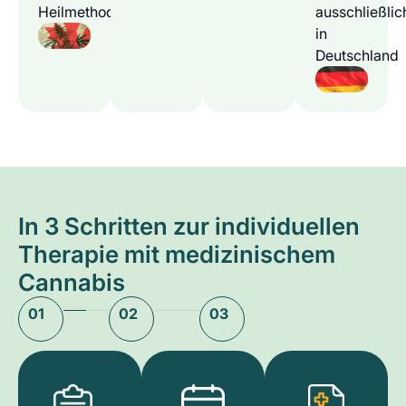
Heilmethode
ausschließlic
in
Deutschland
In 3 Schritten zur individuellen
Therapie mit medizinischem
Cannabis
01
02
03