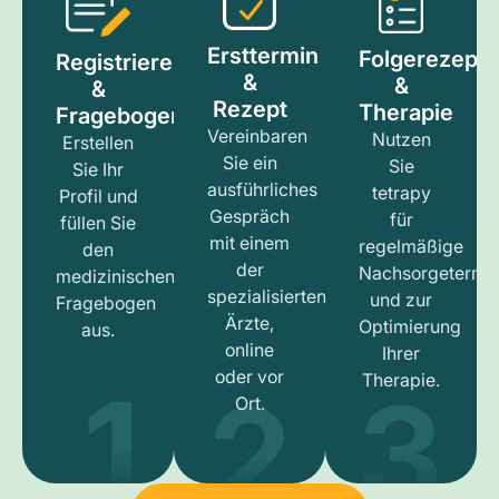
Ersttermin
Folgerezept
Registrieren
&
&
&
Rezept
Therapie
Fragebogen
Vereinbaren
Nutzen
Erstellen
Sie ein
Sie
Sie Ihr
ausführliches
tetrapy
Profil und
Gespräch
für
füllen Sie
mit einem
regelmäßige
den
der
Nachsorgetermi
medizinischen
spezialisierten
und zur
Fragebogen
Ärzte,
Optimierung
aus.
online
Ihrer
1
3
2
oder vor
Therapie.
Ort.