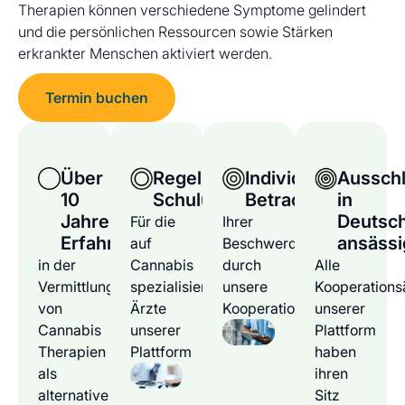
Therapien können verschiedene Symptome gelindert
und die persönlichen Ressourcen sowie Stärken
erkrankter Menschen aktiviert werden.
Termin buchen
Über
Regelmäßige
Individuelle
Ausschl
10
Schulungen
Betrachtung
in
Jahre
Deutsc
Für die
Ihrer
Erfahrung
ansässi
auf
Beschwerden
in der
Cannabis
durch
Alle
Vermittlung
spezialisierten
unsere
Kooperations
von
Ärzte
Kooperationsärzte
unserer
Cannabis
unserer
Plattform
Therapien
Plattform
haben
als
ihren
alternative
Sitz