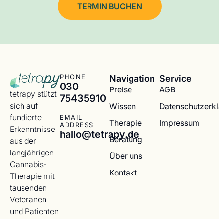
TERMIN BUCHEN
Navigation
Service
PHONE
030
Preise
AGB
tetrapy stützt
75435910
sich auf
Wissen
Datenschutzerk
fundierte
EMAIL
Therapie
Impressum
ADDRESS
Erkenntnisse
hallo@tetrapy.de
Beratung
aus der
langjährigen
Über uns
Cannabis-
Kontakt
Therapie mit
tausenden
Veteranen
und Patienten