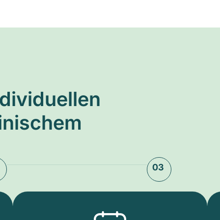
ndividuellen
zinischem
03