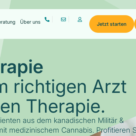
eratung
Über uns
Jetzt starten
rapie
 richtigen Arzt
gen Therapie.
tienten aus dem kanadischen Militär &
it medizinischem Cannabis. Profitieren S