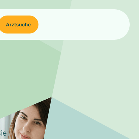
Arztsuche
ie