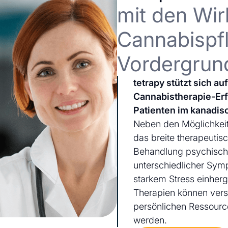
mit den Wir
Cannabispfl
Vordergrun
tetrapy stützt sich a
Cannabistherapie-Er
Patienten im kanadis
Neben den Möglichkeit
das breite therapeutis
Behandlung psychischer
unterschiedlicher Sym
starkem Stress einherg
Therapien können ver
persönlichen Ressourc
werden.