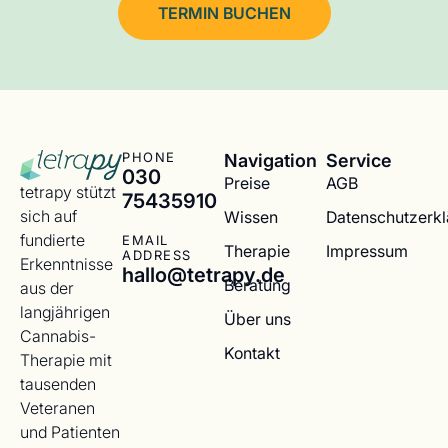
TERMIN BUCHEN
Navigation
Service
PHONE
030
Preise
AGB
tetrapy stützt
75435910
sich auf
Wissen
Datenschutzerk
fundierte
EMAIL
Therapie
Impressum
ADDRESS
Erkenntnisse
hallo@tetrapy.de
Beratung
aus der
langjährigen
Über uns
Cannabis-
Kontakt
Therapie mit
tausenden
Veteranen
und Patienten