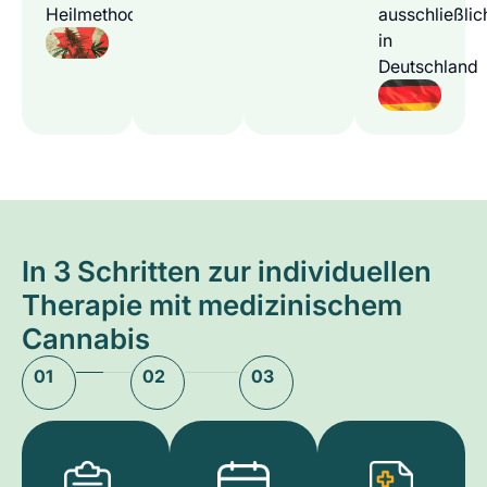
Heilmethode
ausschließlic
in
Deutschland
In 3 Schritten zur individuellen
Therapie mit medizinischem
Cannabis
01
02
03