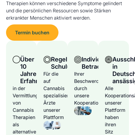
Therapien können verschiedene Symptome gelindert
und die persönlichen Ressourcen sowie Stärken
erkrankter Menschen aktiviert werden.
Termin buchen
Über
Regelmäßige
Individuelle
Ausschl
10
Schulungen
Betrachtung
in
Jahre
Deutsc
Für die
Ihrer
Erfahrung
ansässi
auf
Beschwerden
in der
Cannabis
durch
Alle
Vermittlung
spezialisierten
unsere
Kooperations
von
Ärzte
Kooperationsärzte
unserer
Cannabis
unserer
Plattform
Therapien
Plattform
haben
als
ihren
alternative
Sitz