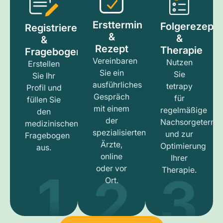
Ersttermin
Folgerezept
Registrieren
&
&
&
Rezept
Therapie
Fragebogen
Vereinbaren
Nutzen
Erstellen
Sie ein
Sie
Sie Ihr
ausführliches
tetrapy
Profil und
Gespräch
für
füllen Sie
mit einem
regelmäßige
den
der
Nachsorgetermi
medizinischen
spezialisierten
und zur
Fragebogen
Ärzte,
Optimierung
aus.
online
Ihrer
1
3
2
oder vor
Therapie.
Ort.