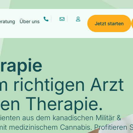
eratung
Über uns
Jetzt starten
rapie
 richtigen Arzt
gen Therapie.
tienten aus dem kanadischen Militär &
it medizinischem Cannabis. Profitieren S