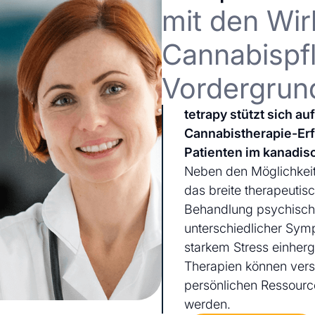
mit den Wir
Cannabispfl
Vordergrun
tetrapy stützt sich a
Cannabistherapie-Er
Patienten im kanadis
Neben den Möglichkeit
das breite therapeutis
Behandlung psychischer
unterschiedlicher Sym
starkem Stress einherg
Therapien können ver
persönlichen Ressourc
werden.