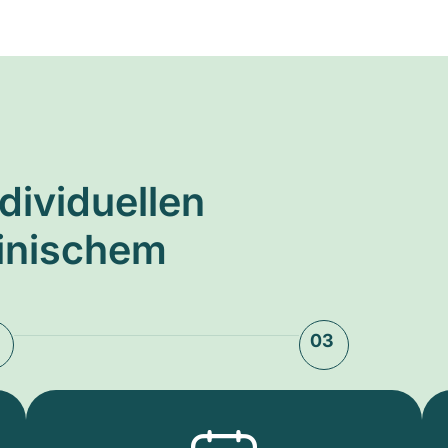
ndividuellen
zinischem
03