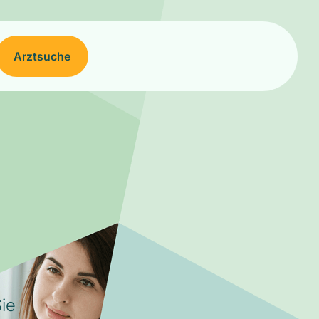
Arztsuche
ie