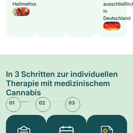
Heilmethode
ausschließlic
in
Deutschland
In 3 Schritten zur individuellen
Therapie mit medizinischem
Cannabis
01
02
03