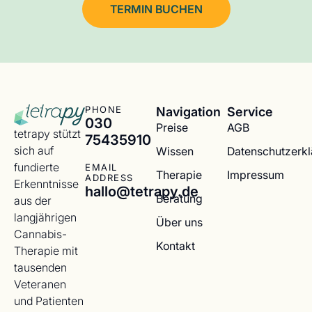
TERMIN BUCHEN
Navigation
Service
PHONE
030
Preise
AGB
tetrapy stützt
75435910
sich auf
Wissen
Datenschutzerk
fundierte
EMAIL
Therapie
Impressum
ADDRESS
Erkenntnisse
hallo@tetrapy.de
Beratung
aus der
langjährigen
Über uns
Cannabis-
Kontakt
Therapie mit
tausenden
Veteranen
und Patienten