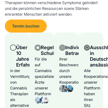
Therapien können verschiedene Symptome gelindert
und die persönlichen Ressourcen sowie Stärken
erkrankter Menschen aktiviert werden.
Termin buchen
Über
Regelmäßige
Individuelle
Ausschl
10
Schulungen
Betrachtung
in
Jahre
Deutsc
Für die
Ihrer
Erfahrung
ansässi
auf
Beschwerden
in der
Cannabis
durch
Alle
Vermittlung
spezialisierten
unsere
Kooperations
von
Ärzte
Kooperationsärzte
unserer
Cannabis
unserer
Plattform
Therapien
Plattform
haben
als
ihren
alternative
Sitz