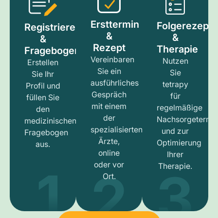
Ersttermin
Folgerezept
Registrieren
&
&
&
Rezept
Therapie
Fragebogen
Vereinbaren
Nutzen
Erstellen
Sie ein
Sie
Sie Ihr
ausführliches
tetrapy
Profil und
Gespräch
für
füllen Sie
mit einem
regelmäßige
den
der
Nachsorgetermi
medizinischen
spezialisierten
und zur
Fragebogen
Ärzte,
Optimierung
aus.
online
Ihrer
1
3
2
oder vor
Therapie.
Ort.