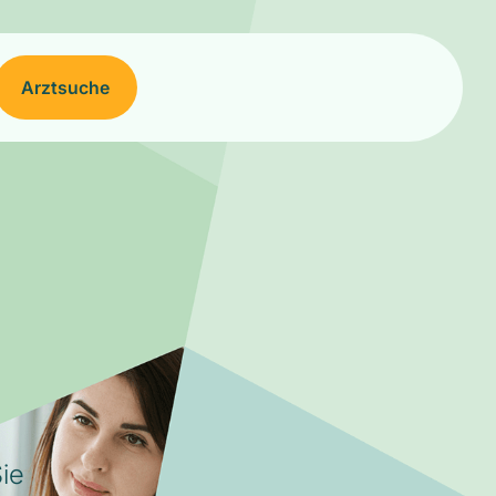
Arztsuche
ie