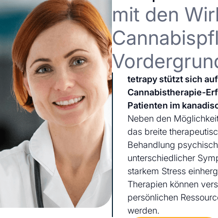
mit den Wir
Cannabispfl
Vordergrun
tetrapy stützt sich a
Cannabistherapie-Er
Patienten im kanadis
Neben den Möglichkeit
das breite therapeutis
Behandlung psychischer
unterschiedlicher Sym
starkem Stress einherg
Therapien können ver
persönlichen Ressourc
werden.