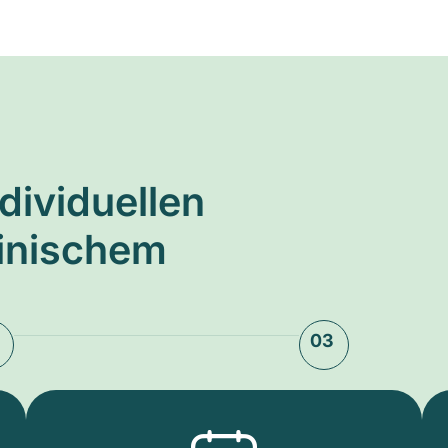
ndividuellen
zinischem
03