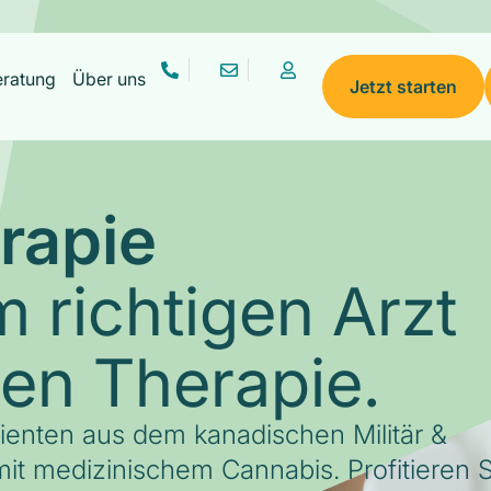
eratung
Über uns
Jetzt starten
rapie
 richtigen Arzt
gen Therapie.
tienten aus dem kanadischen Militär &
it medizinischem Cannabis. Profitieren S