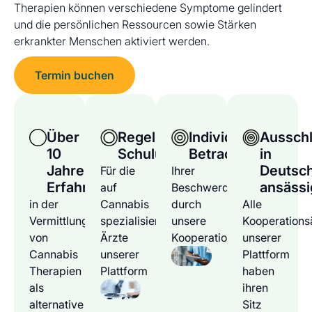
Therapien können verschiedene Symptome gelindert
und die persönlichen Ressourcen sowie Stärken
erkrankter Menschen aktiviert werden.
Termin buchen
Über
Regelmäßige
Individuelle
Ausschl
10
Schulungen
Betrachtung
in
Jahre
Deutsc
Für die
Ihrer
Erfahrung
ansässi
auf
Beschwerden
in der
Cannabis
durch
Alle
Vermittlung
spezialisierten
unsere
Kooperations
von
Ärzte
Kooperationsärzte
unserer
Cannabis
unserer
Plattform
Therapien
Plattform
haben
als
ihren
alternative
Sitz