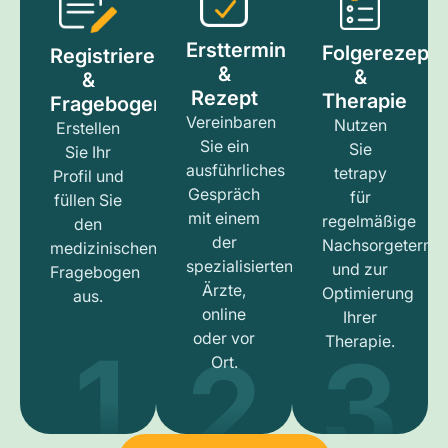
Ersttermin
Folgerezept
Registrieren
&
&
&
Rezept
Therapie
Fragebogen
Vereinbaren
Nutzen
Erstellen
Sie ein
Sie
Sie Ihr
ausführliches
tetrapy
Profil und
Gespräch
für
füllen Sie
mit einem
regelmäßige
den
der
Nachsorgetermi
medizinischen
spezialisierten
und zur
Fragebogen
Ärzte,
Optimierung
aus.
online
Ihrer
1
3
2
oder vor
Therapie.
Ort.