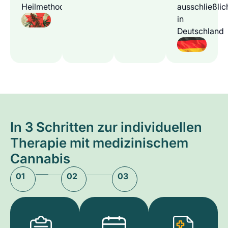
Heilmethode
ausschließlic
in
Deutschland
In 3 Schritten zur individuellen
Therapie mit medizinischem
Cannabis
01
02
03