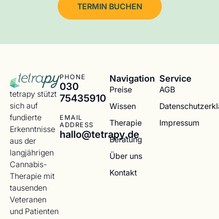
TERMIN BUCHEN
Navigation
Service
PHONE
030
Preise
AGB
tetrapy stützt
75435910
sich auf
Wissen
Datenschutzerk
fundierte
EMAIL
Therapie
Impressum
ADDRESS
Erkenntnisse
hallo@tetrapy.de
Beratung
aus der
langjährigen
Über uns
Cannabis-
Kontakt
Therapie mit
tausenden
Veteranen
und Patienten