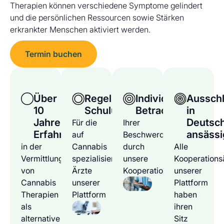
Therapien können verschiedene Symptome gelindert
und die persönlichen Ressourcen sowie Stärken
erkrankter Menschen aktiviert werden.
Termin buchen
Über
Regelmäßige
Individuelle
Ausschl
10
Schulungen
Betrachtung
in
Jahre
Deutsc
Für die
Ihrer
Erfahrung
ansässi
auf
Beschwerden
in der
Cannabis
durch
Alle
Vermittlung
spezialisierten
unsere
Kooperations
von
Ärzte
Kooperationsärzte
unserer
Cannabis
unserer
Plattform
Therapien
Plattform
haben
als
ihren
alternative
Sitz