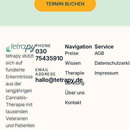
TERMIN BUCHEN
Navigation
Service
PHONE
030
Preise
AGB
tetrapy stützt
75435910
sich auf
Wissen
Datenschutzerk
fundierte
EMAIL
Therapie
Impressum
ADDRESS
Erkenntnisse
hallo@tetrapy.de
Beratung
aus der
langjährigen
Über uns
Cannabis-
Kontakt
Therapie mit
tausenden
Veteranen
und Patienten