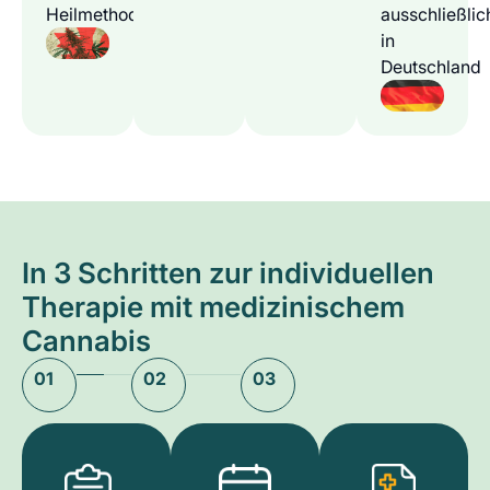
Heilmethode
ausschließlic
in
Deutschland
In 3 Schritten zur individuellen
Therapie mit medizinischem
Cannabis
01
02
03