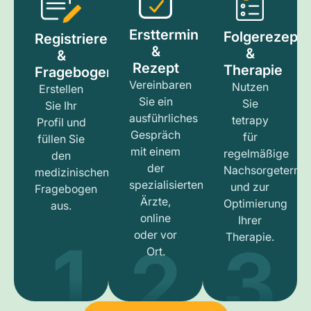
Ersttermin
Folgerezept
Registrieren
&
&
&
Rezept
Therapie
Fragebogen
Vereinbaren
Nutzen
Erstellen
Sie ein
Sie
Sie Ihr
ausführliches
tetrapy
Profil und
Gespräch
für
füllen Sie
mit einem
regelmäßige
den
der
Nachsorgetermi
medizinischen
spezialisierten
und zur
Fragebogen
Ärzte,
Optimierung
aus.
online
Ihrer
1
3
2
oder vor
Therapie.
Ort.