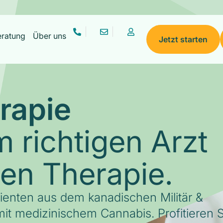
eratung
Über uns
Jetzt starten
rapie
 richtigen Arzt
gen Therapie.
tienten aus dem kanadischen Militär &
it medizinischem Cannabis. Profitieren S