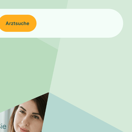
Arztsuche
ie