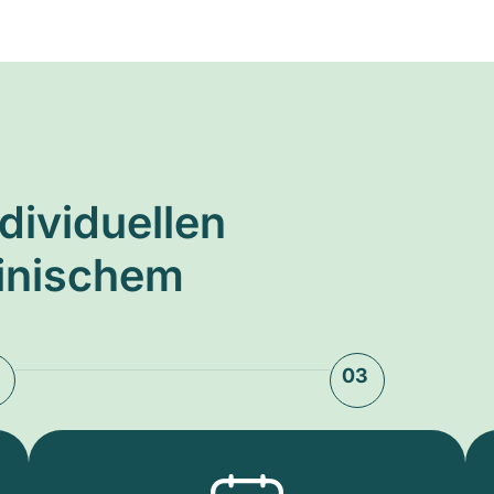
ndividuellen
zinischem
03