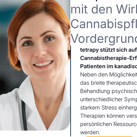
mit den Wir
Cannabispfl
Vordergrun
tetrapy stützt sich a
Cannabistherapie-Er
Patienten im kanadis
Neben den Möglichkeit
das breite therapeutis
Behandlung psychischer
unterschiedlicher Sym
starkem Stress einherg
Therapien können ver
persönlichen Ressourc
werden.