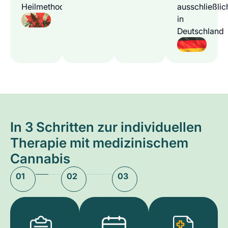
Heilmethode
ausschließlic
in
Deutschland
In 3 Schritten zur individuellen
Therapie mit medizinischem
Cannabis
01
02
03