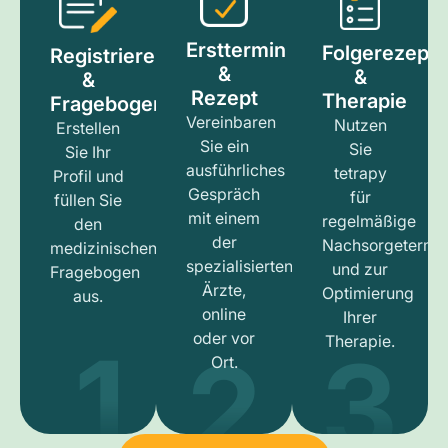
Ersttermin
Folgerezept
Registrieren
&
&
&
Rezept
Therapie
Fragebogen
Vereinbaren
Nutzen
Erstellen
Sie ein
Sie
Sie Ihr
ausführliches
tetrapy
Profil und
Gespräch
für
füllen Sie
mit einem
regelmäßige
den
der
Nachsorgetermi
medizinischen
spezialisierten
und zur
Fragebogen
Ärzte,
Optimierung
aus.
online
Ihrer
1
3
2
oder vor
Therapie.
Ort.