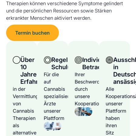
Therapien können verschiedene Symptome gelindert
und die persönlichen Ressourcen sowie Stärken
erkrankter Menschen aktiviert werden.
Termin buchen
Über
Regelmäßige
Individuelle
Ausschl
10
Schulungen
Betrachtung
in
Jahre
Deutsc
Für die
Ihrer
Erfahrung
ansässi
auf
Beschwerden
in der
Cannabis
durch
Alle
Vermittlung
spezialisierten
unsere
Kooperations
von
Ärzte
Kooperationsärzte
unserer
Cannabis
unserer
Plattform
Therapien
Plattform
haben
als
ihren
alternative
Sitz