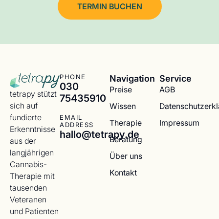
TERMIN BUCHEN
Navigation
Service
PHONE
030
Preise
AGB
tetrapy stützt
75435910
sich auf
Wissen
Datenschutzerk
fundierte
EMAIL
Therapie
Impressum
ADDRESS
Erkenntnisse
hallo@tetrapy.de
Beratung
aus der
langjährigen
Über uns
Cannabis-
Kontakt
Therapie mit
tausenden
Veteranen
und Patienten