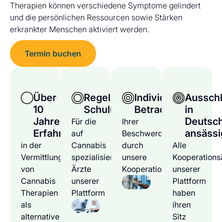
Therapien können verschiedene Symptome gelindert
und die persönlichen Ressourcen sowie Stärken
erkrankter Menschen aktiviert werden.
Termin buchen
Über
Regelmäßige
Individuelle
Ausschl
10
Schulungen
Betrachtung
in
Jahre
Deutsc
Für die
Ihrer
Erfahrung
ansässi
auf
Beschwerden
in der
Cannabis
durch
Alle
Vermittlung
spezialisierten
unsere
Kooperations
von
Ärzte
Kooperationsärzte
unserer
Cannabis
unserer
Plattform
Therapien
Plattform
haben
als
ihren
alternative
Sitz