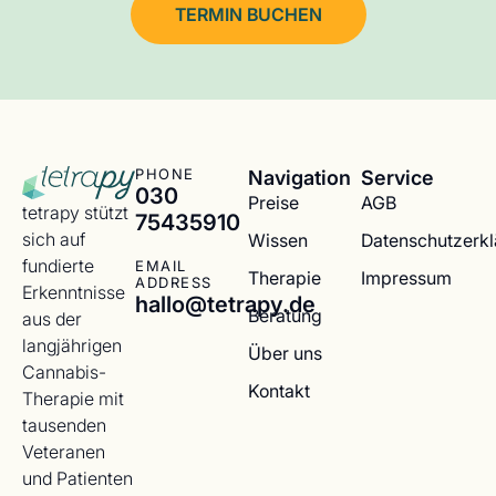
TERMIN BUCHEN
Navigation
Service
PHONE
030
Preise
AGB
tetrapy stützt
75435910
sich auf
Wissen
Datenschutzerk
fundierte
EMAIL
Therapie
Impressum
ADDRESS
Erkenntnisse
hallo@tetrapy.de
Beratung
aus der
langjährigen
Über uns
Cannabis-
Kontakt
Therapie mit
tausenden
Veteranen
und Patienten