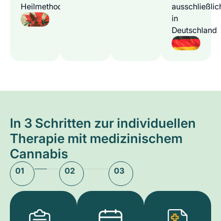
Heilmethode
ausschließlic
in
Deutschland
In 3 Schritten zur individuellen
Therapie mit medizinischem
Cannabis
01
02
03