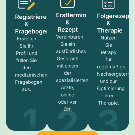
Ersttermin
Folgerezept
Registrieren
&
&
&
Rezept
Therapie
Fragebogen
Vereinbaren
Nutzen
Erstellen
Sie ein
Sie
Sie Ihr
ausführliches
tetrapy
Profil und
Gespräch
für
füllen Sie
mit einem
regelmäßige
den
der
Nachsorgetermi
medizinischen
spezialisierten
und zur
Fragebogen
Ärzte,
Optimierung
aus.
online
Ihrer
1
3
2
oder vor
Therapie.
Ort.