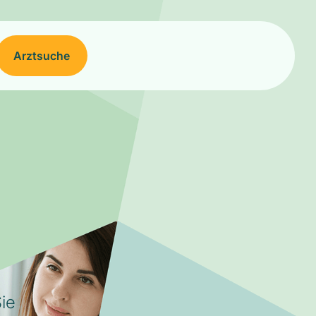
Arztsuche
ie