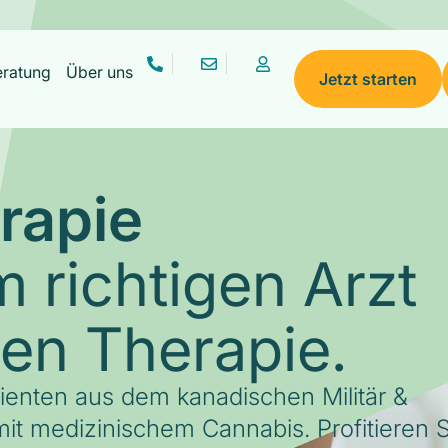
eratung
Über uns
Jetzt starten
rapie
 richtigen Arzt
gen Therapie.
tienten aus dem kanadischen Militär &
it medizinischem Cannabis. Profitieren S