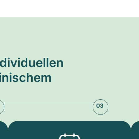
ndividuellen
zinischem
03