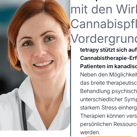
mit den Wir
Cannabispfl
Vordergrun
tetrapy stützt sich a
Cannabistherapie-Er
Patienten im kanadis
Neben den Möglichkeit
das breite therapeutis
Behandlung psychischer
unterschiedlicher Sym
starkem Stress einherg
Therapien können ver
persönlichen Ressourc
werden.