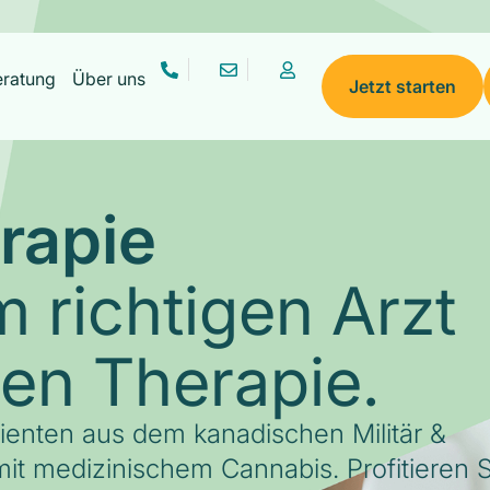
eratung
Über uns
Jetzt starten
rapie
 richtigen Arzt
gen Therapie.
tienten aus dem kanadischen Militär &
it medizinischem Cannabis. Profitieren S