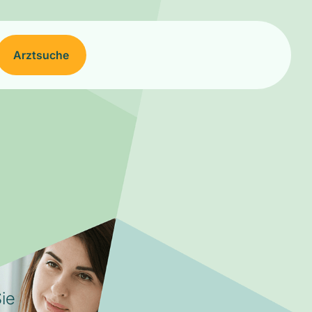
Arztsuche
ie