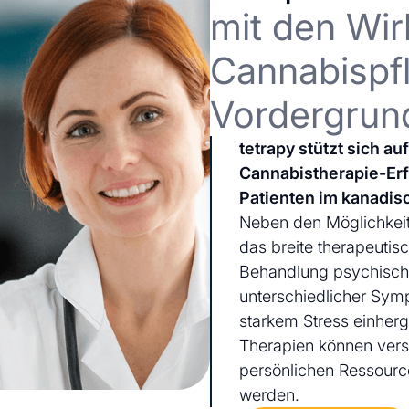
mit den Wir
Cannabispfl
Vordergrun
tetrapy stützt sich a
Cannabistherapie-Er
Patienten im kanadis
Neben den Möglichkeit
das breite therapeutis
Behandlung psychischer
unterschiedlicher Sym
starkem Stress einherg
Therapien können ver
persönlichen Ressourc
werden.