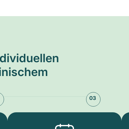
ndividuellen
zinischem
03