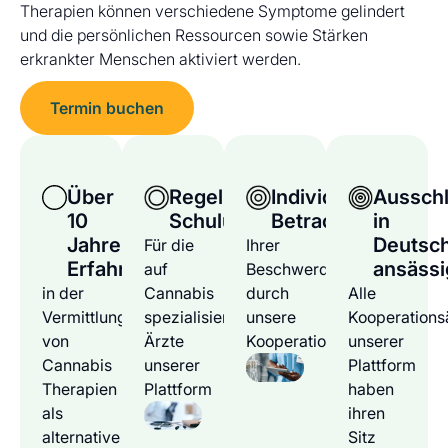
Therapien können verschiedene Symptome gelindert
und die persönlichen Ressourcen sowie Stärken
erkrankter Menschen aktiviert werden.
Termin buchen
Über
Regelmäßige
Individuelle
Ausschl
10
Schulungen
Betrachtung
in
Jahre
Deutsc
Für die
Ihrer
Erfahrung
ansässi
auf
Beschwerden
in der
Cannabis
durch
Alle
Vermittlung
spezialisierten
unsere
Kooperations
von
Ärzte
Kooperationsärzte
unserer
Cannabis
unserer
Plattform
Therapien
Plattform
haben
als
ihren
alternative
Sitz