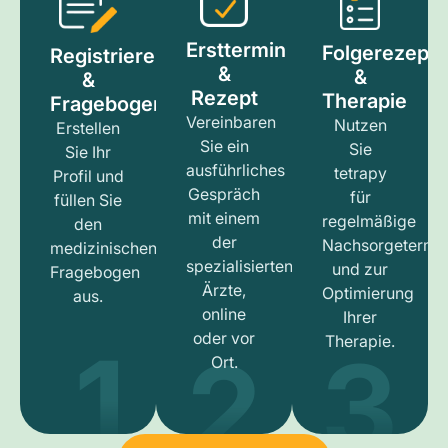
Ersttermin
Folgerezept
Registrieren
&
&
&
Rezept
Therapie
Fragebogen
Vereinbaren
Nutzen
Erstellen
Sie ein
Sie
Sie Ihr
ausführliches
tetrapy
Profil und
Gespräch
für
füllen Sie
mit einem
regelmäßige
den
der
Nachsorgetermi
medizinischen
spezialisierten
und zur
Fragebogen
Ärzte,
Optimierung
aus.
online
Ihrer
1
3
2
oder vor
Therapie.
Ort.