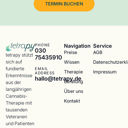
TERMIN BUCHEN
Navigation
Service
PHONE
030
Preise
AGB
tetrapy stützt
75435910
sich auf
Wissen
Datenschutzerk
fundierte
EMAIL
Therapie
Impressum
ADDRESS
Erkenntnisse
hallo@tetrapy.de
Beratung
aus der
langjährigen
Über uns
Cannabis-
Kontakt
Therapie mit
tausenden
Veteranen
und Patienten