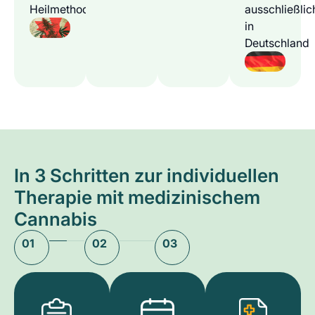
Heilmethode
ausschließlic
in
Deutschland
In 3 Schritten zur individuellen
Therapie mit medizinischem
Cannabis
01
02
03