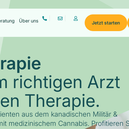
eratung
Über uns
Jetzt starten
rapie
 richtigen Arzt
gen Therapie.
tienten aus dem kanadischen Militär &
it medizinischem Cannabis. Profitieren S