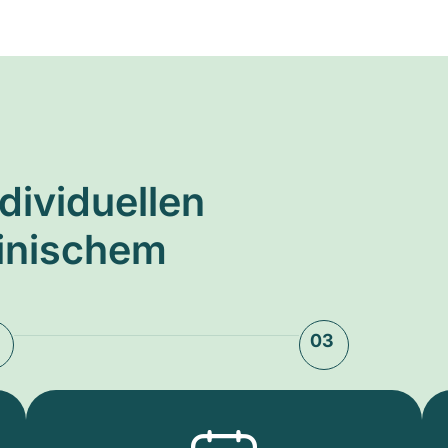
ndividuellen
zinischem
03