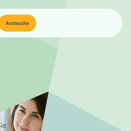
Arztsuche
ie