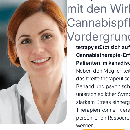
mit den Wir
Cannabispfl
Vordergrun
tetrapy stützt sich a
Cannabistherapie-Er
Patienten im kanadis
Neben den Möglichkeit
das breite therapeutis
Behandlung psychischer
unterschiedlicher Sym
starkem Stress einherg
Therapien können ver
persönlichen Ressourc
werden.