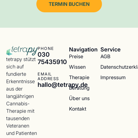
TERMIN BUCHEN
Navigation
Service
PHONE
030
Preise
AGB
tetrapy stützt
75435910
sich auf
Wissen
Datenschutzerk
fundierte
EMAIL
Therapie
Impressum
ADDRESS
Erkenntnisse
hallo@tetrapy.de
Beratung
aus der
langjährigen
Über uns
Cannabis-
Kontakt
Therapie mit
tausenden
Veteranen
und Patienten