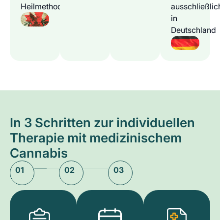
Heilmethode
ausschließlic
in
Deutschland
In 3 Schritten zur individuellen
Therapie mit medizinischem
Cannabis
01
02
03