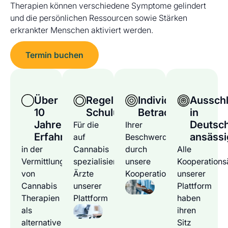
Therapien können verschiedene Symptome gelindert
und die persönlichen Ressourcen sowie Stärken
erkrankter Menschen aktiviert werden.
Termin buchen
Über
Regelmäßige
Individuelle
Ausschl
10
Schulungen
Betrachtung
in
Jahre
Deutsc
Für die
Ihrer
Erfahrung
ansässi
auf
Beschwerden
in der
Cannabis
durch
Alle
Vermittlung
spezialisierten
unsere
Kooperations
von
Ärzte
Kooperationsärzte
unserer
Cannabis
unserer
Plattform
Therapien
Plattform
haben
als
ihren
alternative
Sitz