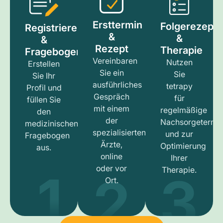
Ersttermin
Folgerezept
Registrieren
&
&
&
Rezept
Therapie
Fragebogen
Vereinbaren
Nutzen
Erstellen
Sie ein
Sie
Sie Ihr
ausführliches
tetrapy
Profil und
Gespräch
für
füllen Sie
mit einem
regelmäßige
den
der
Nachsorgetermi
medizinischen
spezialisierten
und zur
Fragebogen
Ärzte,
Optimierung
aus.
online
Ihrer
1
3
2
oder vor
Therapie.
Ort.