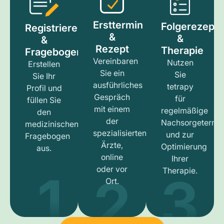
Ersttermin
Folgerezept
Registrieren
&
&
&
Rezept
Therapie
Fragebogen
Vereinbaren
Nutzen
Erstellen
Sie ein
Sie
Sie Ihr
ausführliches
tetrapy
Profil und
Gespräch
für
füllen Sie
mit einem
regelmäßige
den
der
Nachsorgetermi
medizinischen
spezialisierten
und zur
Fragebogen
Ärzte,
Optimierung
aus.
online
Ihrer
1
3
2
oder vor
Therapie.
Ort.