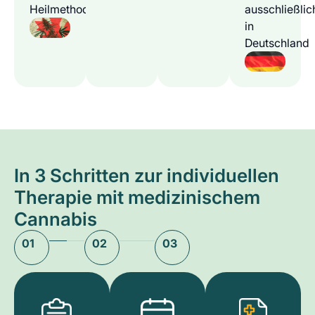
Heilmethode
ausschließlic
in
Deutschland
In 3 Schritten zur individuellen
Therapie mit medizinischem
Cannabis
01
02
03