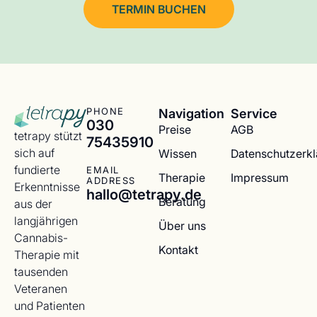
TERMIN BUCHEN
Navigation
Service
PHONE
030
Preise
AGB
tetrapy stützt
75435910
sich auf
Wissen
Datenschutzerk
fundierte
EMAIL
Therapie
Impressum
ADDRESS
Erkenntnisse
hallo@tetrapy.de
Beratung
aus der
langjährigen
Über uns
Cannabis-
Kontakt
Therapie mit
tausenden
Veteranen
und Patienten