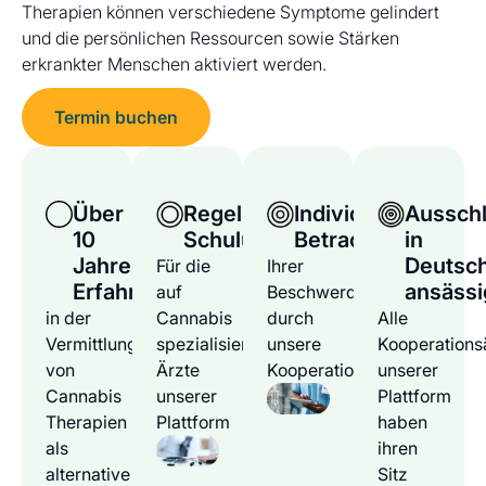
Therapien können verschiedene Symptome gelindert
und die persönlichen Ressourcen sowie Stärken
erkrankter Menschen aktiviert werden.
Termin buchen
Über
Regelmäßige
Individuelle
Ausschl
10
Schulungen
Betrachtung
in
Jahre
Deutsc
Für die
Ihrer
Erfahrung
ansässi
auf
Beschwerden
in der
Cannabis
durch
Alle
Vermittlung
spezialisierten
unsere
Kooperations
von
Ärzte
Kooperationsärzte
unserer
Cannabis
unserer
Plattform
Therapien
Plattform
haben
als
ihren
alternative
Sitz