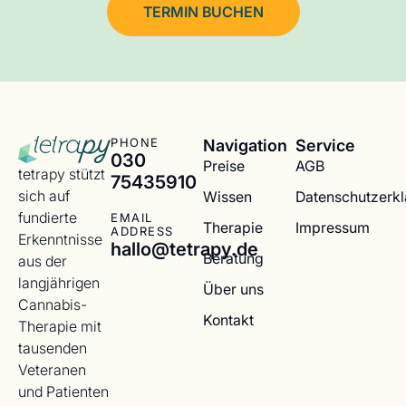
TERMIN BUCHEN
Navigation
Service
PHONE
030
Preise
AGB
tetrapy stützt
75435910
sich auf
Wissen
Datenschutzerk
fundierte
EMAIL
Therapie
Impressum
ADDRESS
Erkenntnisse
hallo@tetrapy.de
Beratung
aus der
langjährigen
Über uns
Cannabis-
Kontakt
Therapie mit
tausenden
Veteranen
und Patienten