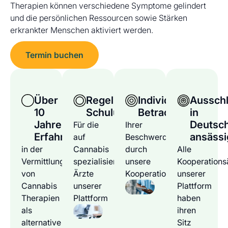
Therapien können verschiedene Symptome gelindert
und die persönlichen Ressourcen sowie Stärken
erkrankter Menschen aktiviert werden.
Termin buchen
Über
Regelmäßige
Individuelle
Ausschl
10
Schulungen
Betrachtung
in
Jahre
Deutsc
Für die
Ihrer
Erfahrung
ansässi
auf
Beschwerden
in der
Cannabis
durch
Alle
Vermittlung
spezialisierten
unsere
Kooperations
von
Ärzte
Kooperationsärzte
unserer
Cannabis
unserer
Plattform
Therapien
Plattform
haben
als
ihren
alternative
Sitz