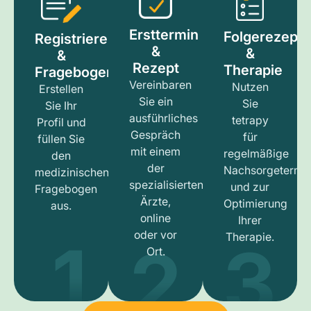
Ersttermin
Folgerezept
Registrieren
&
&
&
Rezept
Therapie
Fragebogen
Vereinbaren
Nutzen
Erstellen
Sie ein
Sie
Sie Ihr
ausführliches
tetrapy
Profil und
Gespräch
für
füllen Sie
mit einem
regelmäßige
den
der
Nachsorgetermi
medizinischen
spezialisierten
und zur
Fragebogen
Ärzte,
Optimierung
aus.
online
Ihrer
1
3
2
oder vor
Therapie.
Ort.