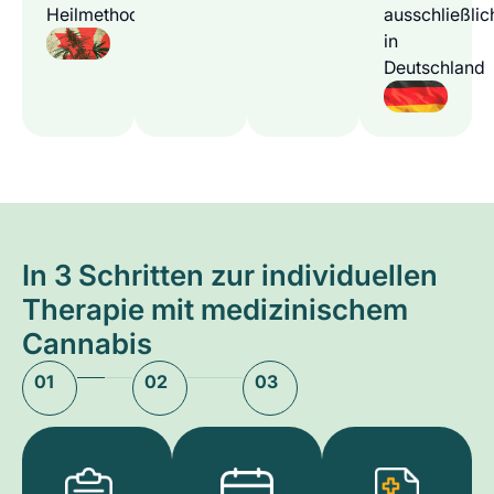
Heilmethode
ausschließlic
in
Deutschland
In 3 Schritten zur individuellen
Therapie mit medizinischem
Cannabis
01
02
03