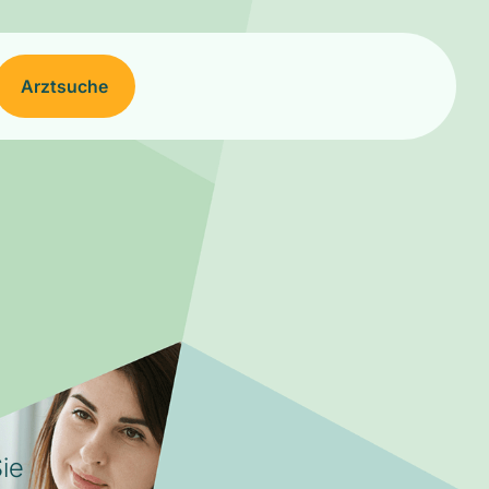
Arztsuche
ie