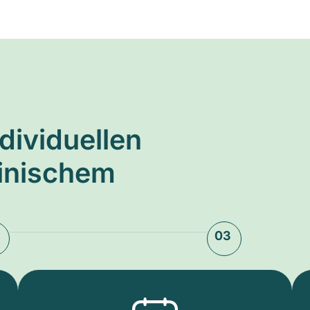
ndividuellen
zinischem
03