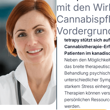
mit den Wir
Cannabispfl
Vordergrun
tetrapy stützt sich a
Cannabistherapie-Er
Patienten im kanadis
Neben den Möglichkeit
das breite therapeutis
Behandlung psychischer
unterschiedlicher Sym
starkem Stress einherg
Therapien können ver
persönlichen Ressourc
werden.