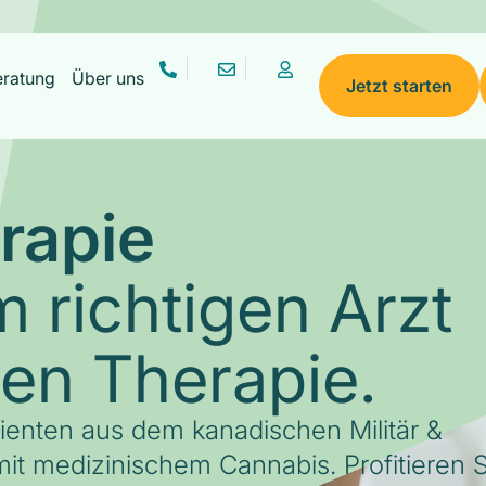
eratung
Über uns
Jetzt starten
rapie
 richtigen Arzt
gen Therapie.
tienten aus dem kanadischen Militär &
it medizinischem Cannabis. Profitieren S