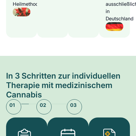
Heilmethode
ausschließlic
in
Deutschland
In 3 Schritten zur individuellen
Therapie mit medizinischem
Cannabis
01
02
03