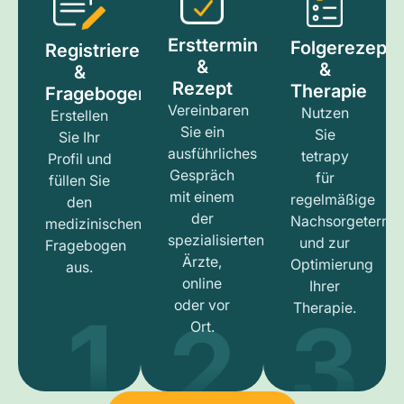
Ersttermin
Folgerezept
Registrieren
&
&
&
Rezept
Therapie
Fragebogen
Vereinbaren
Nutzen
Erstellen
Sie ein
Sie
Sie Ihr
ausführliches
tetrapy
Profil und
Gespräch
für
füllen Sie
mit einem
regelmäßige
den
der
Nachsorgetermi
medizinischen
spezialisierten
und zur
Fragebogen
Ärzte,
Optimierung
aus.
online
Ihrer
1
3
2
oder vor
Therapie.
Ort.