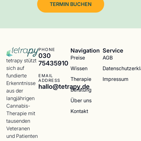
TERMIN BUCHEN
Navigation
Service
PHONE
030
Preise
AGB
tetrapy stützt
75435910
sich auf
Wissen
Datenschutzerk
fundierte
EMAIL
Therapie
Impressum
ADDRESS
Erkenntnisse
hallo@tetrapy.de
Beratung
aus der
langjährigen
Über uns
Cannabis-
Kontakt
Therapie mit
tausenden
Veteranen
und Patienten