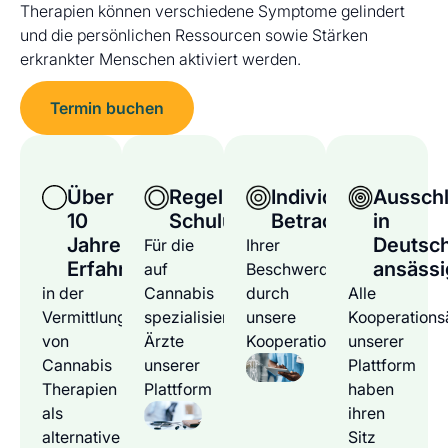
Therapien können verschiedene Symptome gelindert
und die persönlichen Ressourcen sowie Stärken
erkrankter Menschen aktiviert werden.
Termin buchen
Über
Regelmäßige
Individuelle
Ausschl
10
Schulungen
Betrachtung
in
Jahre
Deutsc
Für die
Ihrer
Erfahrung
ansässi
auf
Beschwerden
in der
Cannabis
durch
Alle
Vermittlung
spezialisierten
unsere
Kooperations
von
Ärzte
Kooperationsärzte
unserer
Cannabis
unserer
Plattform
Therapien
Plattform
haben
als
ihren
alternative
Sitz