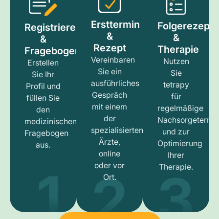
Ersttermin
Folgerezept
Registrieren
&
&
&
Rezept
Therapie
Fragebogen
Vereinbaren
Nutzen
Erstellen
Sie ein
Sie
Sie Ihr
ausführliches
tetrapy
Profil und
Gespräch
für
füllen Sie
mit einem
regelmäßige
den
der
Nachsorgetermi
medizinischen
spezialisierten
und zur
Fragebogen
Ärzte,
Optimierung
aus.
online
Ihrer
1
3
2
oder vor
Therapie.
Ort.