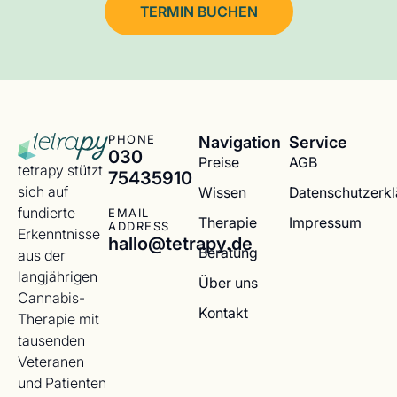
TERMIN BUCHEN
Navigation
Service
PHONE
030
Preise
AGB
tetrapy stützt
75435910
sich auf
Wissen
Datenschutzerk
fundierte
EMAIL
Therapie
Impressum
ADDRESS
Erkenntnisse
hallo@tetrapy.de
Beratung
aus der
langjährigen
Über uns
Cannabis-
Kontakt
Therapie mit
tausenden
Veteranen
und Patienten