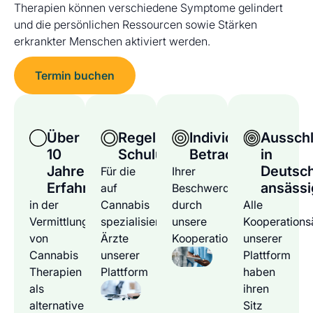
Therapien können verschiedene Symptome gelindert
und die persönlichen Ressourcen sowie Stärken
erkrankter Menschen aktiviert werden.
Termin buchen
Über
Regelmäßige
Individuelle
Ausschl
10
Schulungen
Betrachtung
in
Jahre
Deutsc
Für die
Ihrer
Erfahrung
ansässi
auf
Beschwerden
in der
Cannabis
durch
Alle
Vermittlung
spezialisierten
unsere
Kooperations
von
Ärzte
Kooperationsärzte
unserer
Cannabis
unserer
Plattform
Therapien
Plattform
haben
als
ihren
alternative
Sitz