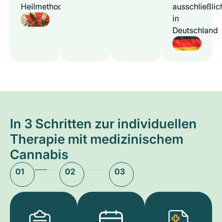
Heilmethode
ausschließlic
in
Deutschland
In 3 Schritten zur individuellen
Therapie mit medizinischem
Cannabis
01
02
03