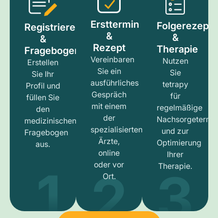
Ersttermin
Folgerezept
Registrieren
&
&
&
Rezept
Therapie
Fragebogen
Vereinbaren
Nutzen
Erstellen
Sie ein
Sie
Sie Ihr
ausführliches
tetrapy
Profil und
Gespräch
für
füllen Sie
mit einem
regelmäßige
den
der
Nachsorgetermi
medizinischen
spezialisierten
und zur
Fragebogen
Ärzte,
Optimierung
aus.
online
Ihrer
1
3
2
oder vor
Therapie.
Ort.