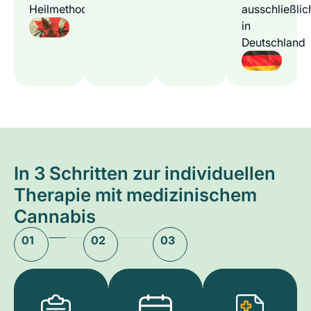
Heilmethode
ausschließlic
in
Deutschland
In 3 Schritten zur individuellen
Therapie mit medizinischem
Cannabis
01
02
03