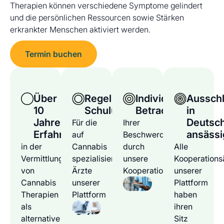
Therapien können verschiedene Symptome gelindert
und die persönlichen Ressourcen sowie Stärken
erkrankter Menschen aktiviert werden.
Termin buchen
Über
Regelmäßige
Individuelle
Ausschl
10
Schulungen
Betrachtung
in
Jahre
Deutsc
Für die
Ihrer
Erfahrung
ansässi
auf
Beschwerden
in der
Cannabis
durch
Alle
Vermittlung
spezialisierten
unsere
Kooperations
von
Ärzte
Kooperationsärzte
unserer
Cannabis
unserer
Plattform
Therapien
Plattform
haben
als
ihren
alternative
Sitz