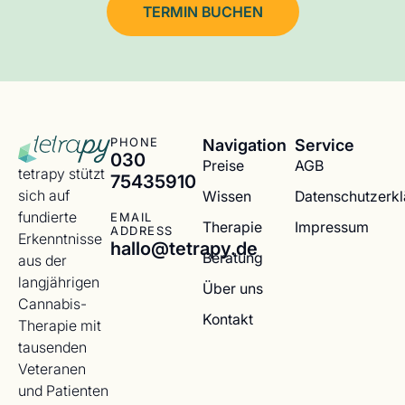
TERMIN BUCHEN
Navigation
Service
PHONE
030
Preise
AGB
tetrapy stützt
75435910
sich auf
Wissen
Datenschutzerk
fundierte
EMAIL
Therapie
Impressum
ADDRESS
Erkenntnisse
hallo@tetrapy.de
Beratung
aus der
langjährigen
Über uns
Cannabis-
Kontakt
Therapie mit
tausenden
Veteranen
und Patienten