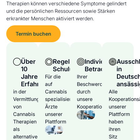
Therapien können verschiedene Symptome gelindert
und die persönlichen Ressourcen sowie Stärken
erkrankter Menschen aktiviert werden.
Termin buchen
Über
Regelmäßige
Individuelle
Ausschl
10
Schulungen
Betrachtung
in
Jahre
Deutsc
Für die
Ihrer
Erfahrung
ansässi
auf
Beschwerden
in der
Cannabis
durch
Alle
Vermittlung
spezialisierten
unsere
Kooperations
von
Ärzte
Kooperationsärzte
unserer
Cannabis
unserer
Plattform
Therapien
Plattform
haben
als
ihren
alternative
Sitz