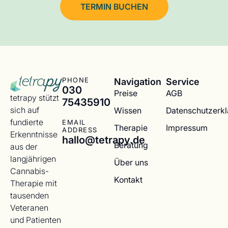
TERMIN BUCHEN
Navigation
Service
PHONE
030
Preise
AGB
tetrapy stützt
75435910
sich auf
Wissen
Datenschutzerk
fundierte
EMAIL
Therapie
Impressum
ADDRESS
Erkenntnisse
hallo@tetrapy.de
Beratung
aus der
langjährigen
Über uns
Cannabis-
Kontakt
Therapie mit
tausenden
Veteranen
und Patienten