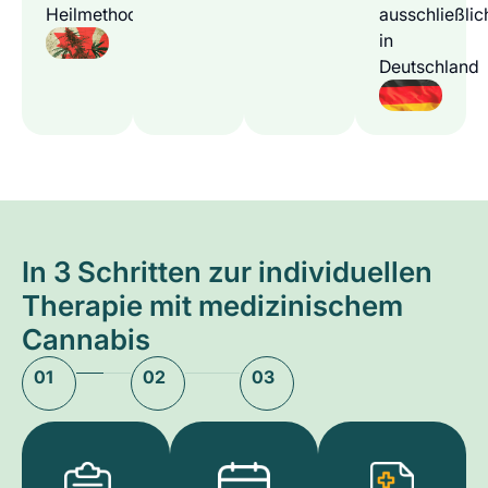
Heilmethode
ausschließlic
in
Deutschland
In 3 Schritten zur individuellen
Therapie mit medizinischem
Cannabis
01
02
03