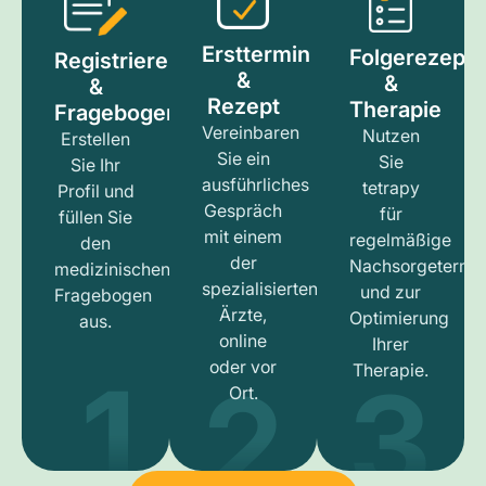
Ersttermin
Folgerezept
Registrieren
&
&
&
Rezept
Therapie
Fragebogen
Vereinbaren
Nutzen
Erstellen
Sie ein
Sie
Sie Ihr
ausführliches
tetrapy
Profil und
Gespräch
für
füllen Sie
mit einem
regelmäßige
den
der
Nachsorgetermi
medizinischen
spezialisierten
und zur
Fragebogen
Ärzte,
Optimierung
aus.
online
Ihrer
1
3
2
oder vor
Therapie.
Ort.