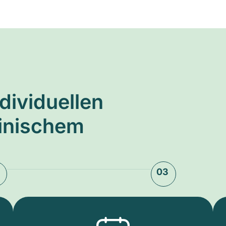
ndividuellen
zinischem
03