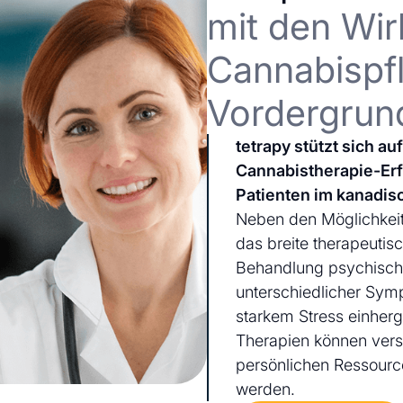
mit den Wir
Cannabispfl
Vordergrun
tetrapy stützt sich a
Cannabistherapie-Er
Patienten im kanadis
Neben den Möglichkeit
das breite therapeutis
Behandlung psychischer
unterschiedlicher Sym
starkem Stress einherg
Therapien können ver
persönlichen Ressourc
werden.