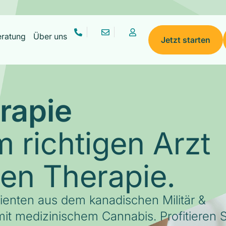
eratung
Über uns
Jetzt starten
rapie
 richtigen Arzt
gen Therapie.
tienten aus dem kanadischen Militär &
it medizinischem Cannabis. Profitieren S