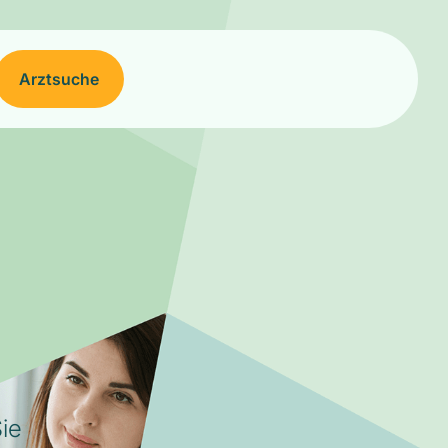
Arztsuche
ie