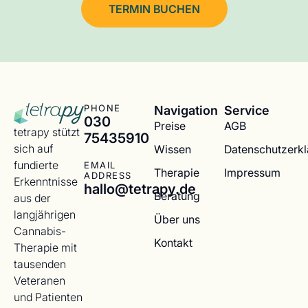
TERMIN BUCHEN
Navigation
Service
PHONE
030
Preise
AGB
tetrapy stützt
75435910
sich auf
Wissen
Datenschutzerk
fundierte
EMAIL
Therapie
Impressum
ADDRESS
Erkenntnisse
hallo@tetrapy.de
Beratung
aus der
langjährigen
Über uns
Cannabis-
Kontakt
Therapie mit
tausenden
Veteranen
und Patienten