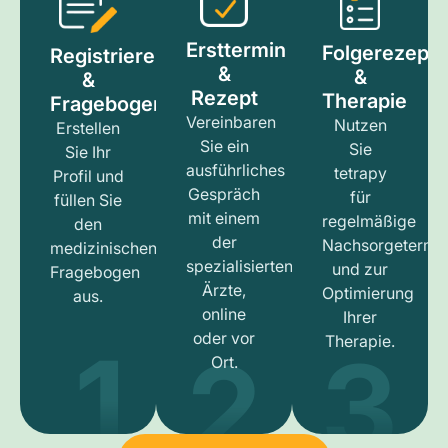
Ersttermin
Folgerezept
Registrieren
&
&
&
Rezept
Therapie
Fragebogen
Vereinbaren
Nutzen
Erstellen
Sie ein
Sie
Sie Ihr
ausführliches
tetrapy
Profil und
Gespräch
für
füllen Sie
mit einem
regelmäßige
den
der
Nachsorgetermi
medizinischen
spezialisierten
und zur
Fragebogen
Ärzte,
Optimierung
aus.
online
Ihrer
1
3
2
oder vor
Therapie.
Ort.