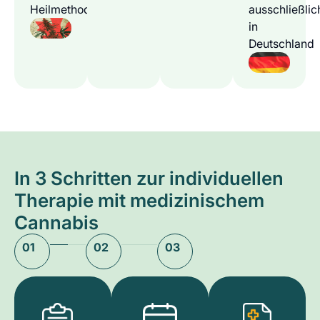
Heilmethode
ausschließlic
in
Deutschland
In 3 Schritten zur individuellen
Therapie mit medizinischem
Cannabis
01
02
03