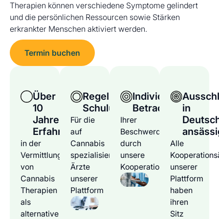
Therapien können verschiedene Symptome gelindert
und die persönlichen Ressourcen sowie Stärken
erkrankter Menschen aktiviert werden.
Termin buchen
Über
Regelmäßige
Individuelle
Ausschl
10
Schulungen
Betrachtung
in
Jahre
Deutsc
Für die
Ihrer
Erfahrung
ansässi
auf
Beschwerden
in der
Cannabis
durch
Alle
Vermittlung
spezialisierten
unsere
Kooperations
von
Ärzte
Kooperationsärzte
unserer
Cannabis
unserer
Plattform
Therapien
Plattform
haben
als
ihren
alternative
Sitz