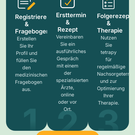
Ersttermin
Folgerezept
Registrieren
&
&
&
Rezept
Therapie
Fragebogen
Vereinbaren
Nutzen
Erstellen
Sie ein
Sie
Sie Ihr
ausführliches
tetrapy
Profil und
Gespräch
für
füllen Sie
mit einem
regelmäßige
den
der
Nachsorgetermi
medizinischen
spezialisierten
und zur
Fragebogen
Ärzte,
Optimierung
aus.
online
Ihrer
1
3
2
oder vor
Therapie.
Ort.