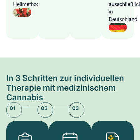
Heilmethode
ausschließlic
in
Deutschland
In 3 Schritten zur individuellen
Therapie mit medizinischem
Cannabis
01
02
03