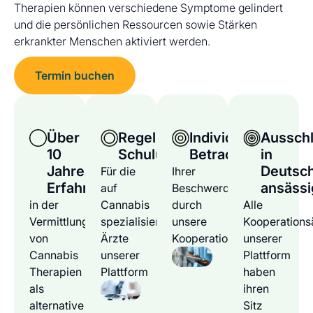
Therapien können verschiedene Symptome gelindert
und die persönlichen Ressourcen sowie Stärken
erkrankter Menschen aktiviert werden.
Termin buchen
Über
Regelmäßige
Individuelle
Ausschl
10
Schulungen
Betrachtung
in
Jahre
Deutsc
Für die
Ihrer
Erfahrung
ansässi
auf
Beschwerden
in der
Cannabis
durch
Alle
Vermittlung
spezialisierten
unsere
Kooperations
von
Ärzte
Kooperationsärzte
unserer
Cannabis
unserer
Plattform
Therapien
Plattform
haben
als
ihren
alternative
Sitz