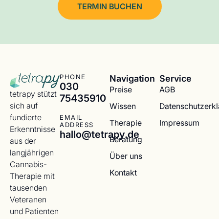
TERMIN BUCHEN
Navigation
Service
PHONE
030
Preise
AGB
tetrapy stützt
75435910
sich auf
Wissen
Datenschutzerk
fundierte
EMAIL
Therapie
Impressum
ADDRESS
Erkenntnisse
hallo@tetrapy.de
Beratung
aus der
langjährigen
Über uns
Cannabis-
Kontakt
Therapie mit
tausenden
Veteranen
und Patienten