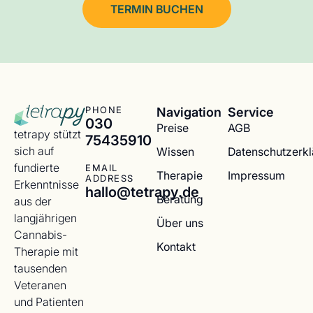
TERMIN BUCHEN
Navigation
Service
PHONE
030
Preise
AGB
tetrapy stützt
75435910
sich auf
Wissen
Datenschutzerk
fundierte
EMAIL
Therapie
Impressum
ADDRESS
Erkenntnisse
hallo@tetrapy.de
Beratung
aus der
langjährigen
Über uns
Cannabis-
Kontakt
Therapie mit
tausenden
Veteranen
und Patienten