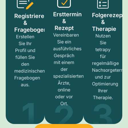
Ersttermin
Folgerezept
Registrieren
&
&
&
Rezept
Therapie
Fragebogen
Vereinbaren
Nutzen
Erstellen
Sie ein
Sie
Sie Ihr
ausführliches
tetrapy
Profil und
Gespräch
für
füllen Sie
mit einem
regelmäßige
den
der
Nachsorgetermi
medizinischen
spezialisierten
und zur
Fragebogen
Ärzte,
Optimierung
aus.
online
Ihrer
1
3
2
oder vor
Therapie.
Ort.