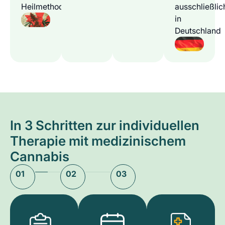
Heilmethode
ausschließlic
in
Deutschland
In 3 Schritten zur individuellen
Therapie mit medizinischem
Cannabis
01
02
03