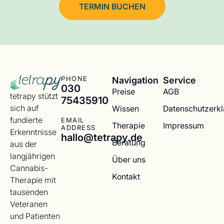
TERMIN BUCHEN
Navigation
Service
PHONE
030
Preise
AGB
tetrapy stützt
75435910
sich auf
Wissen
Datenschutzerk
fundierte
EMAIL
Therapie
Impressum
ADDRESS
Erkenntnisse
hallo@tetrapy.de
Beratung
aus der
langjährigen
Über uns
Cannabis-
Kontakt
Therapie mit
tausenden
Veteranen
und Patienten