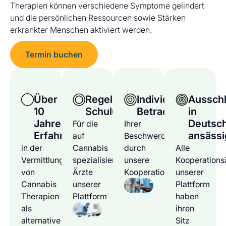
Therapien können verschiedene Symptome gelindert
und die persönlichen Ressourcen sowie Stärken
erkrankter Menschen aktiviert werden.
Termin buchen
Über
Regelmäßige
Individuelle
Ausschl
10
Schulungen
Betrachtung
in
Jahre
Deutsc
Für die
Ihrer
Erfahrung
ansässi
auf
Beschwerden
in der
Cannabis
durch
Alle
Vermittlung
spezialisierten
unsere
Kooperations
von
Ärzte
Kooperationsärzte
unserer
Cannabis
unserer
Plattform
Therapien
Plattform
haben
als
ihren
alternative
Sitz