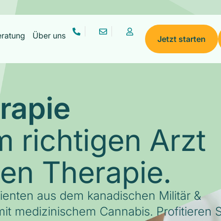
eratung
Über uns
Jetzt starten
rapie
 richtigen Arzt
gen Therapie.
tienten aus dem kanadischen Militär &
it medizinischem Cannabis. Profitieren S