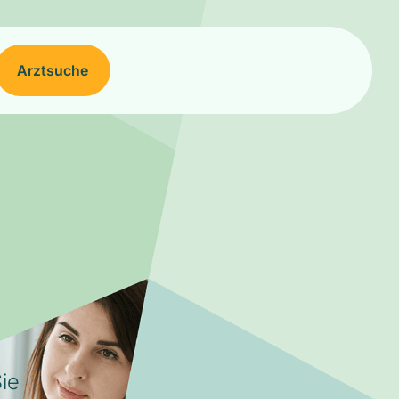
Arztsuche
ie