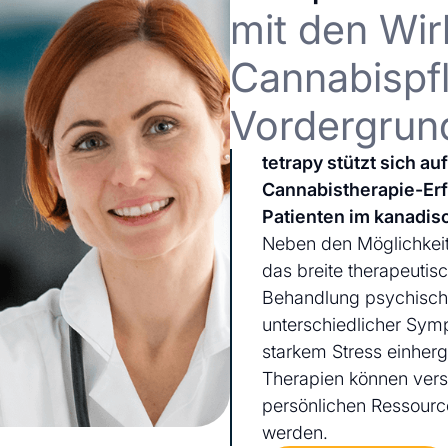
mit den Wir
Cannabispfl
Vordergrun
tetrapy stützt sich a
Cannabistherapie-Er
Patienten im kanadis
Neben den Möglichkeit
das breite therapeutis
Behandlung psychischer
unterschiedlicher Sym
starkem Stress einherg
Therapien können ver
persönlichen Ressourc
werden.