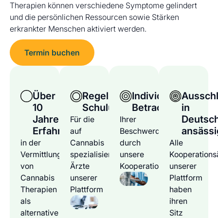
Therapien können verschiedene Symptome gelindert
und die persönlichen Ressourcen sowie Stärken
erkrankter Menschen aktiviert werden.
Termin buchen
Über
Regelmäßige
Individuelle
Ausschl
10
Schulungen
Betrachtung
in
Jahre
Deutsc
Für die
Ihrer
Erfahrung
ansässi
auf
Beschwerden
in der
Cannabis
durch
Alle
Vermittlung
spezialisierten
unsere
Kooperations
von
Ärzte
Kooperationsärzte
unserer
Cannabis
unserer
Plattform
Therapien
Plattform
haben
als
ihren
alternative
Sitz