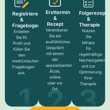
Ersttermin
Folgerezept
Registrieren
&
&
&
Rezept
Therapie
Fragebogen
Vereinbaren
Nutzen
Erstellen
Sie ein
Sie
Sie Ihr
ausführliches
tetrapy
Profil und
Gespräch
für
füllen Sie
mit einem
regelmäßige
den
der
Nachsorgetermi
medizinischen
spezialisierten
und zur
Fragebogen
Ärzte,
Optimierung
aus.
online
Ihrer
1
3
2
oder vor
Therapie.
Ort.