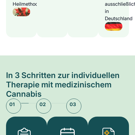
Heilmethode
ausschließlic
in
Deutschland
In 3 Schritten zur individuellen
Therapie mit medizinischem
Cannabis
01
02
03