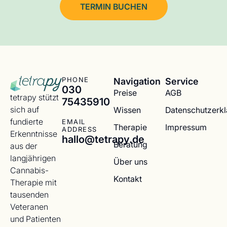
TERMIN BUCHEN
Navigation
Service
PHONE
030
Preise
AGB
tetrapy stützt
75435910
sich auf
Wissen
Datenschutzerk
fundierte
EMAIL
Therapie
Impressum
ADDRESS
Erkenntnisse
hallo@tetrapy.de
Beratung
aus der
langjährigen
Über uns
Cannabis-
Kontakt
Therapie mit
tausenden
Veteranen
und Patienten