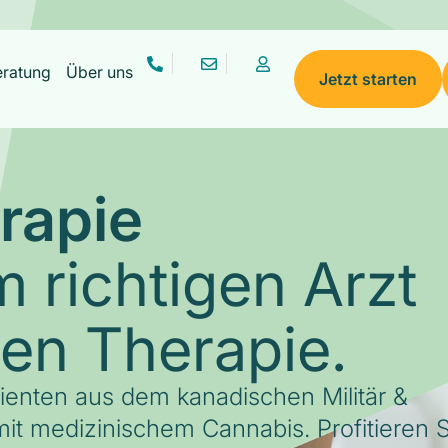
eratung
Über uns
Jetzt starten
rapie
 richtigen Arzt
gen Therapie.
tienten aus dem kanadischen Militär &
it medizinischem Cannabis. Profitieren S