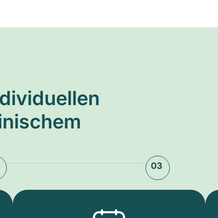
ndividuellen
zinischem
03