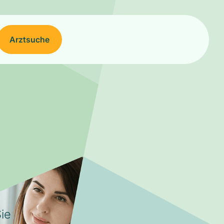
Arztsuche
ie