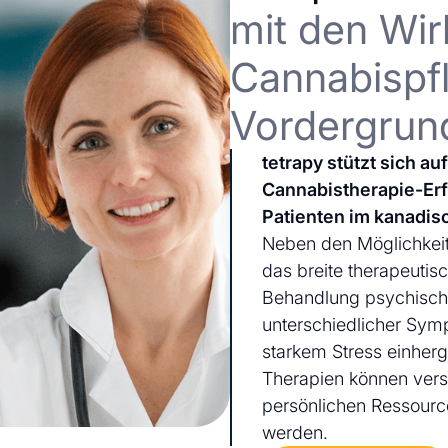
mit den Wir
Cannabispfl
Vordergrun
tetrapy stützt sich a
Cannabistherapie-Er
Patienten im kanadis
Neben den Möglichkeit
das breite therapeutis
Behandlung psychischer
unterschiedlicher Sym
starkem Stress einherg
Therapien können ver
persönlichen Ressourc
werden.