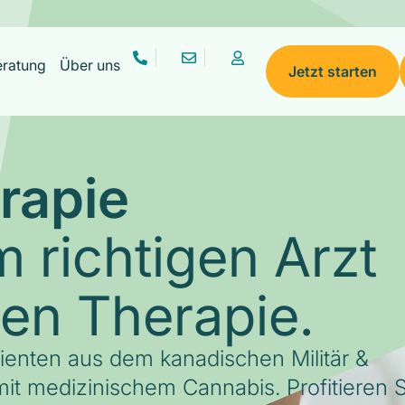
eratung
Über uns
Jetzt starten
rapie
 richtigen Arzt
gen Therapie.
tienten aus dem kanadischen Militär &
it medizinischem Cannabis. Profitieren S