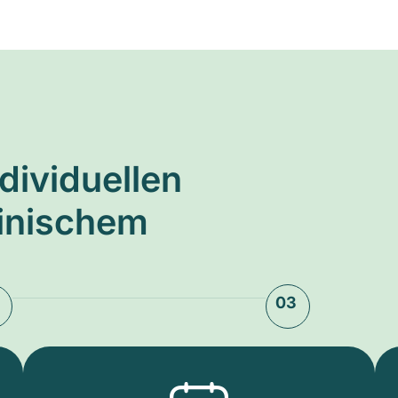
ndividuellen
zinischem
03