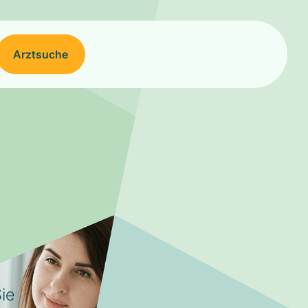
Arztsuche
ie