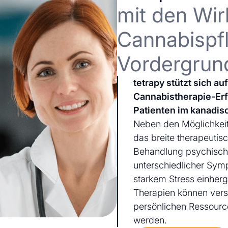
mit den Wir
Cannabispfl
Vordergrun
tetrapy stützt sich a
Cannabistherapie-Er
Patienten im kanadis
Neben den Möglichkeit
das breite therapeutis
Behandlung psychischer
unterschiedlicher Sym
starkem Stress einherg
Therapien können ver
persönlichen Ressourc
werden.