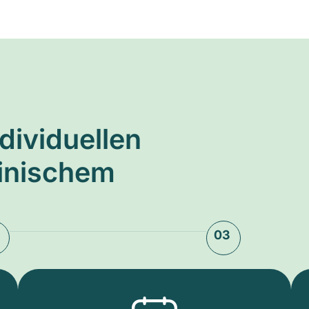
ndividuellen
zinischem
03