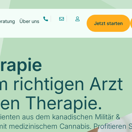
eratung
Über uns
Jetzt starten
rapie
 richtigen Arzt
gen Therapie.
tienten aus dem kanadischen Militär &
it medizinischem Cannabis. Profitieren S