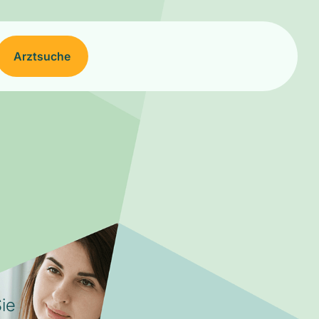
Arztsuche
ie