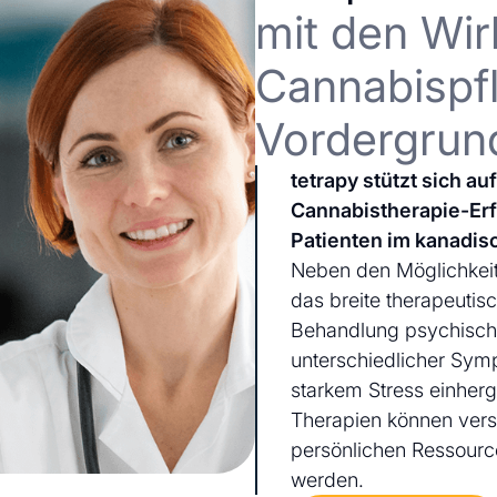
mit den Wir
Cannabispfl
Vordergrun
tetrapy stützt sich a
Cannabistherapie-Er
Patienten im kanadis
Neben den Möglichkeit
das breite therapeutis
Behandlung psychischer
unterschiedlicher Sym
starkem Stress einherg
Therapien können ver
persönlichen Ressourc
werden.