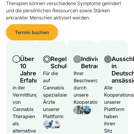
Therapien können verschiedene Symptome gelindert
und die persönlichen Ressourcen sowie Stärken
erkrankter Menschen aktiviert werden.
Termin buchen
Über
Regelmäßige
Individuelle
Ausschl
10
Schulungen
Betrachtung
in
Jahre
Deutsc
Für die
Ihrer
Erfahrung
ansässi
auf
Beschwerden
in der
Cannabis
durch
Alle
Vermittlung
spezialisierten
unsere
Kooperations
von
Ärzte
Kooperationsärzte
unserer
Cannabis
unserer
Plattform
Therapien
Plattform
haben
als
ihren
alternative
Sitz