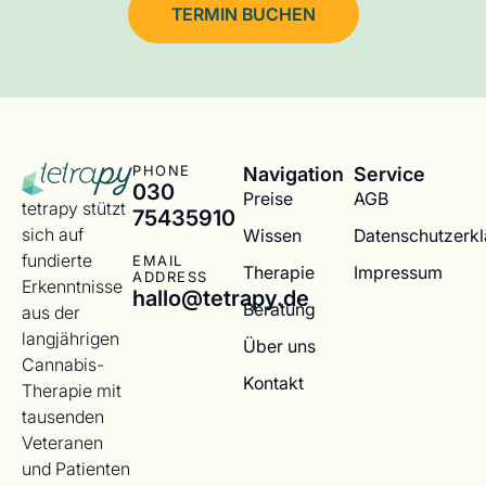
TERMIN BUCHEN
Navigation
Service
PHONE
030
Preise
AGB
tetrapy stützt
75435910
sich auf
Wissen
Datenschutzerk
fundierte
EMAIL
Therapie
Impressum
ADDRESS
Erkenntnisse
hallo@tetrapy.de
Beratung
aus der
langjährigen
Über uns
Cannabis-
Kontakt
Therapie mit
tausenden
Veteranen
und Patienten