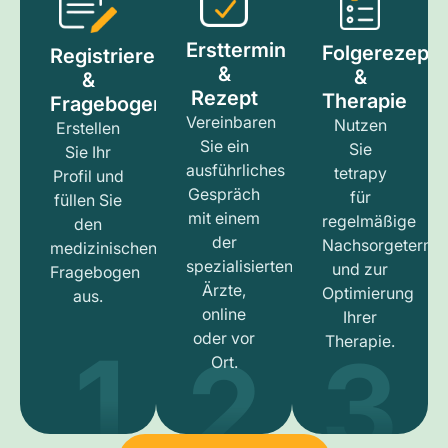
Ersttermin
Folgerezept
Registrieren
&
&
&
Rezept
Therapie
Fragebogen
Vereinbaren
Nutzen
Erstellen
Sie ein
Sie
Sie Ihr
ausführliches
tetrapy
Profil und
Gespräch
für
füllen Sie
mit einem
regelmäßige
den
der
Nachsorgetermi
medizinischen
spezialisierten
und zur
Fragebogen
Ärzte,
Optimierung
aus.
online
Ihrer
1
3
2
oder vor
Therapie.
Ort.