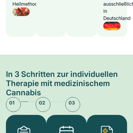
Heilmethode
ausschließlic
in
Deutschland
In 3 Schritten zur individuellen
Therapie mit medizinischem
Cannabis
01
02
03