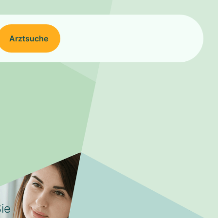
Arztsuche
ie