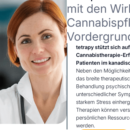
mit den Wir
Cannabispfl
Vordergrun
tetrapy stützt sich a
Cannabistherapie-Er
Patienten im kanadis
Neben den Möglichkeit
das breite therapeutis
Behandlung psychischer
unterschiedlicher Sym
starkem Stress einherg
Therapien können ver
persönlichen Ressourc
werden.