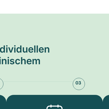
ndividuellen
zinischem
03