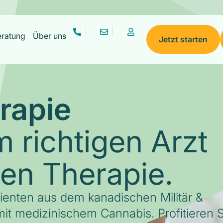
eratung
Über uns
Jetzt starten
rapie
 richtigen Arzt
gen Therapie.
tienten aus dem kanadischen Militär &
it medizinischem Cannabis. Profitieren S