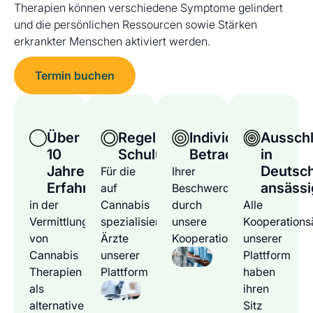
Therapien können verschiedene Symptome gelindert
und die persönlichen Ressourcen sowie Stärken
erkrankter Menschen aktiviert werden.
Termin buchen
Über
Regelmäßige
Individuelle
Ausschl
10
Schulungen
Betrachtung
in
Jahre
Deutsc
Für die
Ihrer
Erfahrung
ansässi
auf
Beschwerden
in der
Cannabis
durch
Alle
Vermittlung
spezialisierten
unsere
Kooperations
von
Ärzte
Kooperationsärzte
unserer
Cannabis
unserer
Plattform
Therapien
Plattform
haben
als
ihren
alternative
Sitz