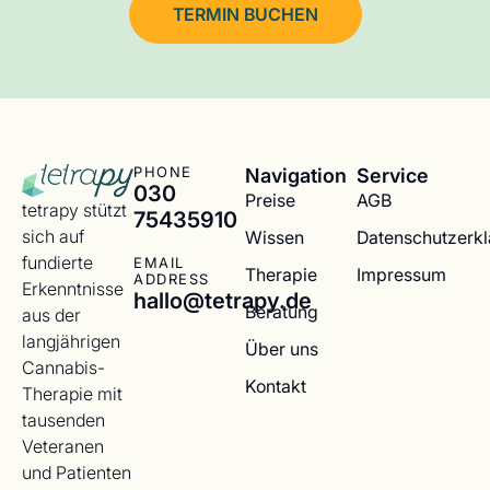
TERMIN BUCHEN
Navigation
Service
PHONE
030
Preise
AGB
tetrapy stützt
75435910
sich auf
Wissen
Datenschutzerk
fundierte
EMAIL
Therapie
Impressum
ADDRESS
Erkenntnisse
hallo@tetrapy.de
Beratung
aus der
langjährigen
Über uns
Cannabis-
Kontakt
Therapie mit
tausenden
Veteranen
und Patienten