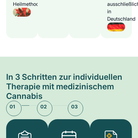
Heilmethode
ausschließlic
in
Deutschland
In 3 Schritten zur individuellen
Therapie mit medizinischem
Cannabis
01
02
03