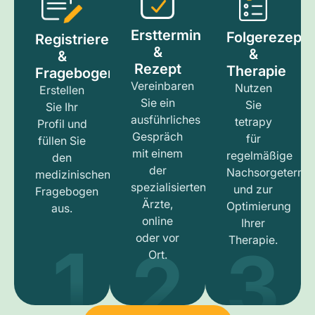
Ersttermin
Folgerezept
Registrieren
&
&
&
Rezept
Therapie
Fragebogen
Vereinbaren
Nutzen
Erstellen
Sie ein
Sie
Sie Ihr
ausführliches
tetrapy
Profil und
Gespräch
für
füllen Sie
mit einem
regelmäßige
den
der
Nachsorgetermi
medizinischen
spezialisierten
und zur
Fragebogen
Ärzte,
Optimierung
aus.
online
Ihrer
1
3
2
oder vor
Therapie.
Ort.