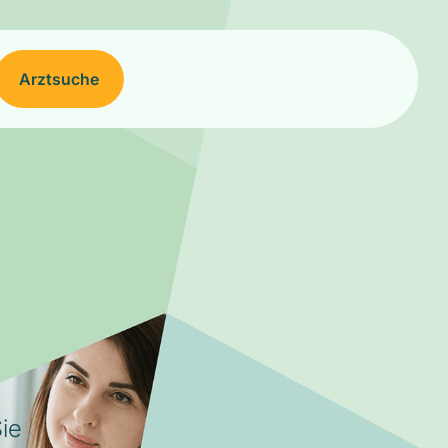
Arztsuche
ie