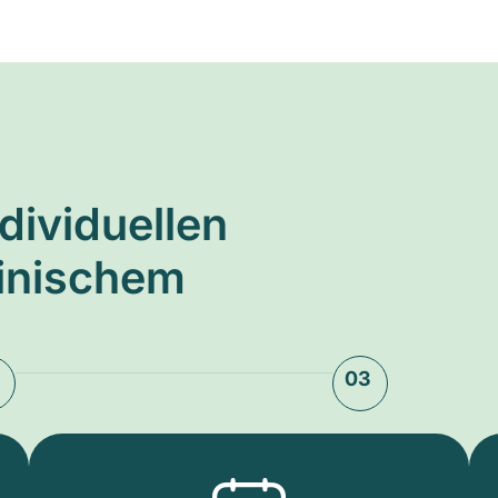
ndividuellen
zinischem
03