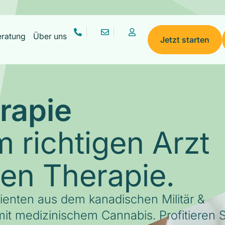
eratung
Über uns
Jetzt starten
rapie
 richtigen Arzt
gen Therapie.
tienten aus dem kanadischen Militär &
it medizinischem Cannabis. Profitieren S