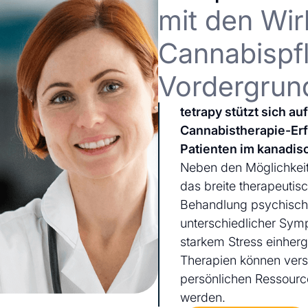
mit den Wir
Cannabispfl
Vordergrun
tetrapy stützt sich a
Cannabistherapie-Er
Patienten im kanadis
Neben den Möglichkeit
das breite therapeutis
Behandlung psychischer
unterschiedlicher Sym
starkem Stress einherg
Therapien können ver
persönlichen Ressourc
werden.