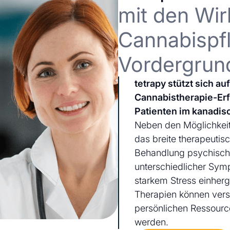
mit den Wir
Cannabispfl
Vordergrun
tetrapy stützt sich a
Cannabistherapie-Er
Patienten im kanadis
Neben den Möglichkeit
das breite therapeutis
Behandlung psychischer
unterschiedlicher Sym
starkem Stress einherg
Therapien können ver
persönlichen Ressourc
werden.