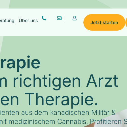
eratung
Über uns
Jetzt starten
rapie
 richtigen Arzt
gen Therapie.
tienten aus dem kanadischen Militär &
it medizinischem Cannabis. Profitieren S