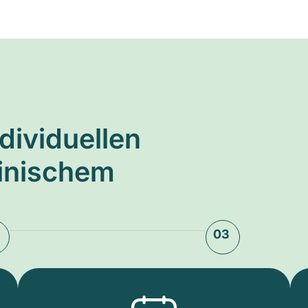
ndividuellen
zinischem
03