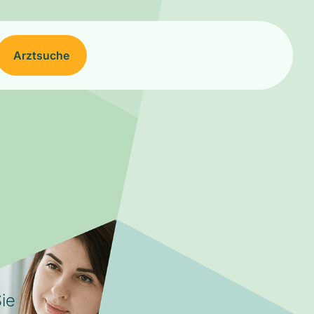
Arztsuche
ie