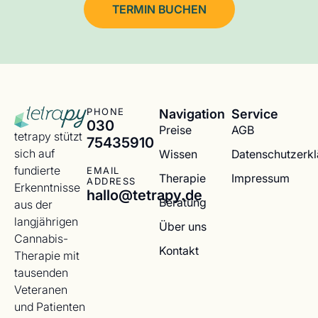
TERMIN BUCHEN
Navigation
Service
PHONE
030
Preise
AGB
tetrapy stützt
75435910
sich auf
Wissen
Datenschutzerk
fundierte
EMAIL
Therapie
Impressum
ADDRESS
Erkenntnisse
hallo@tetrapy.de
Beratung
aus der
langjährigen
Über uns
Cannabis-
Kontakt
Therapie mit
tausenden
Veteranen
und Patienten