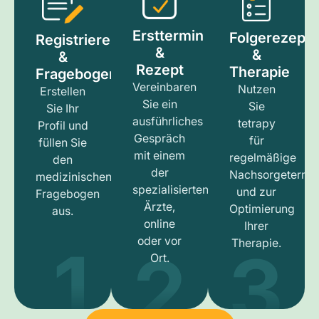
Ersttermin
Folgerezept
Registrieren
&
&
&
Rezept
Therapie
Fragebogen
Vereinbaren
Nutzen
Erstellen
Sie ein
Sie
Sie Ihr
ausführliches
tetrapy
Profil und
Gespräch
für
füllen Sie
mit einem
regelmäßige
den
der
Nachsorgetermi
medizinischen
spezialisierten
und zur
Fragebogen
Ärzte,
Optimierung
aus.
online
Ihrer
1
3
2
oder vor
Therapie.
Ort.