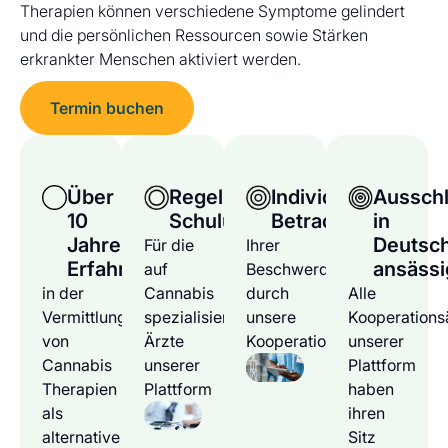
Therapien können verschiedene Symptome gelindert
und die persönlichen Ressourcen sowie Stärken
erkrankter Menschen aktiviert werden.
Termin buchen
Über
Regelmäßige
Individuelle
Ausschl
10
Schulungen
Betrachtung
in
Jahre
Deutsc
Für die
Ihrer
Erfahrung
ansässi
auf
Beschwerden
in der
Cannabis
durch
Alle
Vermittlung
spezialisierten
unsere
Kooperations
von
Ärzte
Kooperationsärzte
unserer
Cannabis
unserer
Plattform
Therapien
Plattform
haben
als
ihren
alternative
Sitz