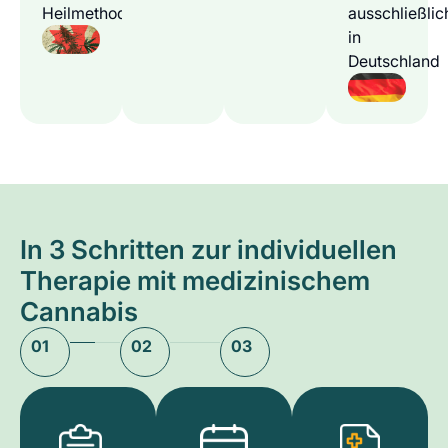
Heilmethode
ausschließlic
in
Deutschland
In 3 Schritten zur individuellen
Therapie mit medizinischem
Cannabis
01
02
03