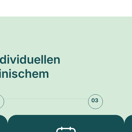
ndividuellen
zinischem
03