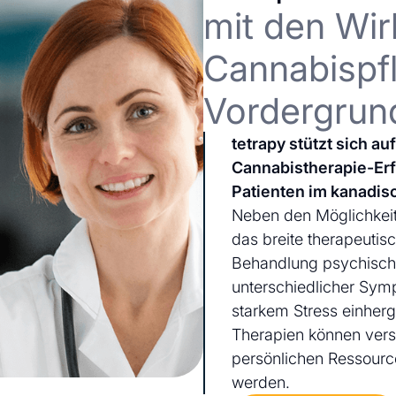
mit den Wir
Cannabispfl
Vordergrun
tetrapy stützt sich a
Cannabistherapie-Er
Patienten im kanadis
Neben den Möglichkeit
das breite therapeutis
Behandlung psychischer
unterschiedlicher Sym
starkem Stress einherg
Therapien können ver
persönlichen Ressourc
werden.