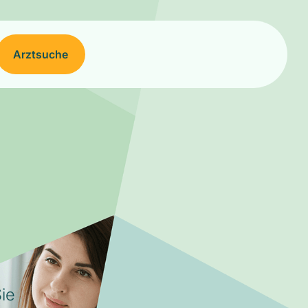
Arztsuche
ie