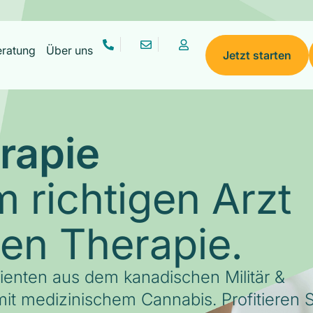
eratung
Über uns
Jetzt starten
rapie
 richtigen Arzt
gen Therapie.
tienten aus dem kanadischen Militär &
it medizinischem Cannabis. Profitieren S