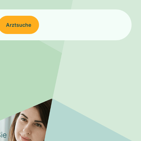
Arztsuche
ie