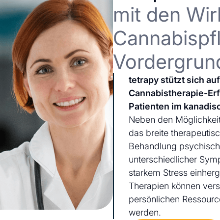
mit den Wir
Cannabispfl
Vordergrun
tetrapy stützt sich a
Cannabistherapie-Er
Patienten im kanadis
Neben den Möglichkeit
das breite therapeutis
Behandlung psychischer
unterschiedlicher Sym
starkem Stress einherg
Therapien können ver
persönlichen Ressourc
werden.