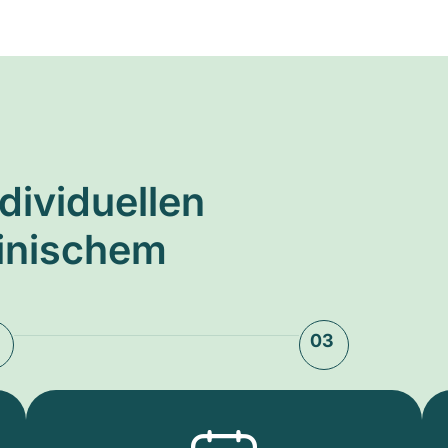
ndividuellen
zinischem
03