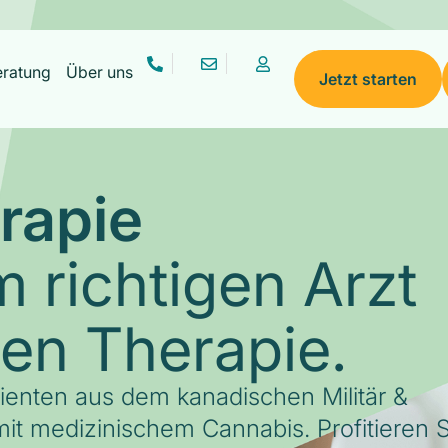
eratung
Über uns
Jetzt starten
rapie
 richtigen Arzt
gen Therapie.
tienten aus dem kanadischen Militär &
it medizinischem Cannabis. Profitieren S