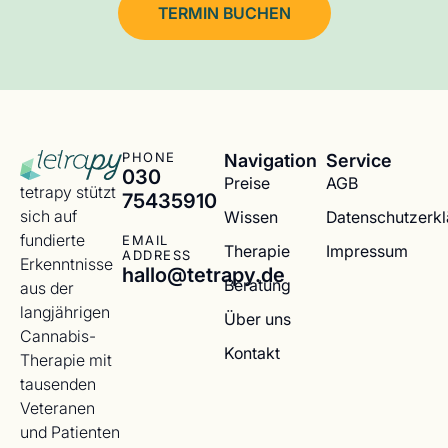
TERMIN BUCHEN
Navigation
Service
PHONE
030
Preise
AGB
tetrapy stützt
75435910
sich auf
Wissen
Datenschutzerk
fundierte
EMAIL
Therapie
Impressum
ADDRESS
Erkenntnisse
hallo@tetrapy.de
Beratung
aus der
langjährigen
Über uns
Cannabis-
Kontakt
Therapie mit
tausenden
Veteranen
und Patienten