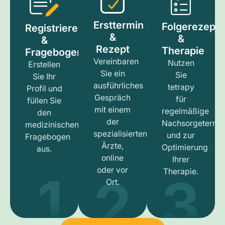
Ersttermin
Folgerezept
Registrieren
&
&
&
Rezept
Therapie
Fragebogen
Vereinbaren
Nutzen
Erstellen
Sie ein
Sie
Sie Ihr
ausführliches
tetrapy
Profil und
Gespräch
für
füllen Sie
mit einem
regelmäßige
den
der
Nachsorgetermi
medizinischen
spezialisierten
und zur
Fragebogen
Ärzte,
Optimierung
aus.
online
Ihrer
1
3
2
oder vor
Therapie.
Ort.