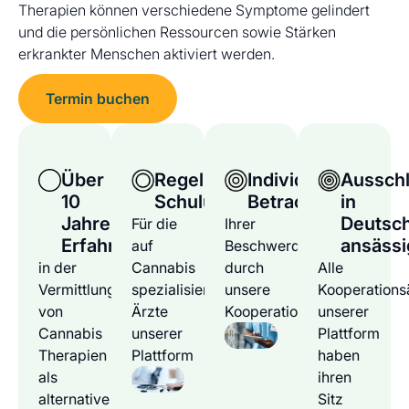
Therapien können verschiedene Symptome gelindert
und die persönlichen Ressourcen sowie Stärken
erkrankter Menschen aktiviert werden.
Termin buchen
Über
Regelmäßige
Individuelle
Ausschl
10
Schulungen
Betrachtung
in
Jahre
Deutsc
Für die
Ihrer
Erfahrung
ansässi
auf
Beschwerden
in der
Cannabis
durch
Alle
Vermittlung
spezialisierten
unsere
Kooperations
von
Ärzte
Kooperationsärzte
unserer
Cannabis
unserer
Plattform
Therapien
Plattform
haben
als
ihren
alternative
Sitz