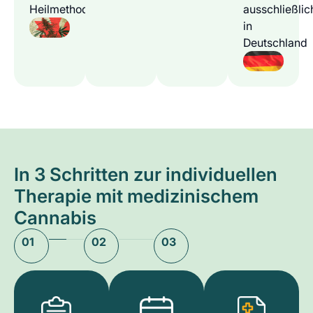
Heilmethode
ausschließlic
in
Deutschland
In 3 Schritten zur individuellen
Therapie mit medizinischem
Cannabis
01
02
03