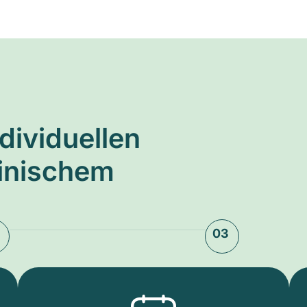
ndividuellen
zinischem
03