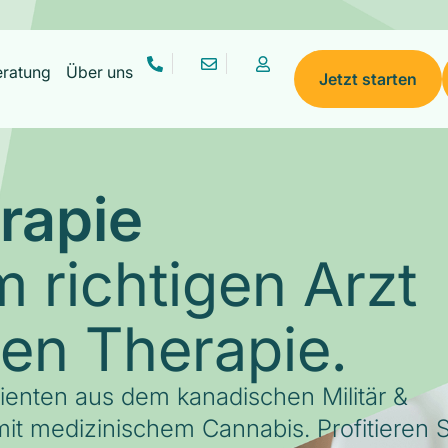
eratung
Über uns
Jetzt starten
rapie
 richtigen Arzt
gen Therapie.
tienten aus dem kanadischen Militär &
it medizinischem Cannabis. Profitieren S