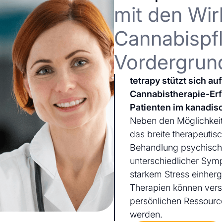
mit den Wir
Cannabispfl
Vordergrun
tetrapy stützt sich a
Cannabistherapie-Er
Patienten im kanadis
Neben den Möglichkeit
das breite therapeutis
Behandlung psychischer
unterschiedlicher Sym
starkem Stress einherg
Therapien können ver
persönlichen Ressourc
werden.