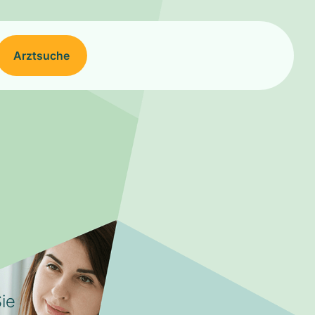
Arztsuche
ie