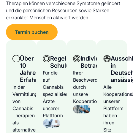
Therapien können verschiedene Symptome gelindert
und die persönlichen Ressourcen sowie Stärken
erkrankter Menschen aktiviert werden.
Termin buchen
Über
Regelmäßige
Individuelle
Ausschl
10
Schulungen
Betrachtung
in
Jahre
Deutsc
Für die
Ihrer
Erfahrung
ansässi
auf
Beschwerden
in der
Cannabis
durch
Alle
Vermittlung
spezialisierten
unsere
Kooperations
von
Ärzte
Kooperationsärzte
unserer
Cannabis
unserer
Plattform
Therapien
Plattform
haben
als
ihren
alternative
Sitz