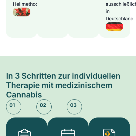
Heilmethode
ausschließlic
in
Deutschland
In 3 Schritten zur individuellen
Therapie mit medizinischem
Cannabis
01
02
03