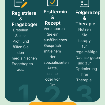
Ersttermin
Folgerezept
Registrieren
&
&
&
Rezept
Therapie
Fragebogen
Vereinbaren
Nutzen
Erstellen
Sie ein
Sie
Sie Ihr
ausführliches
tetrapy
Profil und
Gespräch
für
füllen Sie
mit einem
regelmäßige
den
der
Nachsorgetermi
medizinischen
spezialisierten
und zur
Fragebogen
Ärzte,
Optimierung
aus.
online
Ihrer
1
3
2
oder vor
Therapie.
Ort.