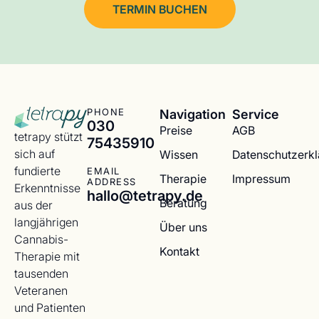
TERMIN BUCHEN
Navigation
Service
PHONE
030
Preise
AGB
tetrapy stützt
75435910
sich auf
Wissen
Datenschutzerk
fundierte
EMAIL
Therapie
Impressum
ADDRESS
Erkenntnisse
hallo@tetrapy.de
Beratung
aus der
langjährigen
Über uns
Cannabis-
Kontakt
Therapie mit
tausenden
Veteranen
und Patienten