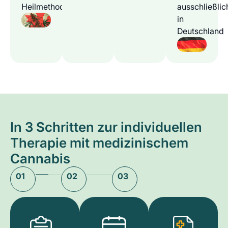
Heilmethode
ausschließlic
in
Deutschland
In 3 Schritten zur individuellen
Therapie mit medizinischem
Cannabis
01
02
03