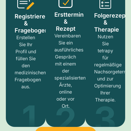
Ersttermin
Folgerezept
Registrieren
&
&
&
Rezept
Therapie
Fragebogen
Vereinbaren
Nutzen
Erstellen
Sie ein
Sie
Sie Ihr
ausführliches
tetrapy
Profil und
Gespräch
für
füllen Sie
mit einem
regelmäßige
den
der
Nachsorgetermi
medizinischen
spezialisierten
und zur
Fragebogen
Ärzte,
Optimierung
aus.
online
Ihrer
1
3
2
oder vor
Therapie.
Ort.