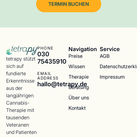
TERMIN BUCHEN
Navigation
Service
PHONE
030
Preise
AGB
tetrapy stützt
75435910
sich auf
Wissen
Datenschutzerk
fundierte
EMAIL
Therapie
Impressum
ADDRESS
Erkenntnisse
hallo@tetrapy.de
Beratung
aus der
langjährigen
Über uns
Cannabis-
Kontakt
Therapie mit
tausenden
Veteranen
und Patienten