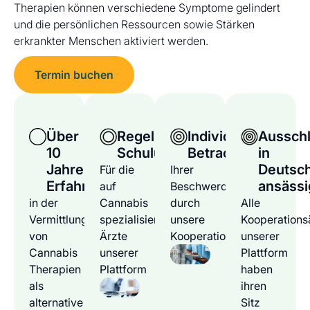
Therapien können verschiedene Symptome gelindert
und die persönlichen Ressourcen sowie Stärken
erkrankter Menschen aktiviert werden.
Termin buchen
Über
Regelmäßige
Individuelle
Ausschl
10
Schulungen
Betrachtung
in
Jahre
Deutsc
Für die
Ihrer
Erfahrung
ansässi
auf
Beschwerden
in der
Cannabis
durch
Alle
Vermittlung
spezialisierten
unsere
Kooperations
von
Ärzte
Kooperationsärzte
unserer
Cannabis
unserer
Plattform
Therapien
Plattform
haben
als
ihren
alternative
Sitz