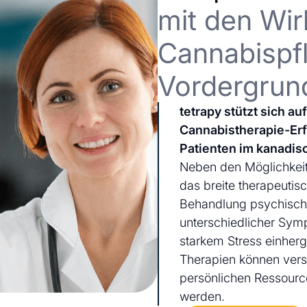
mit den Wir
Cannabispfl
Vordergrun
tetrapy stützt sich a
Cannabistherapie-Er
Patienten im kanadis
Neben den Möglichkeit
das breite therapeutis
Behandlung psychischer
unterschiedlicher Sym
starkem Stress einherg
Therapien können ver
persönlichen Ressourc
werden.