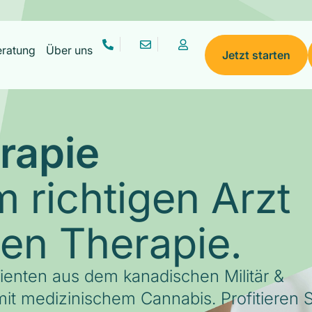
eratung
Über uns
Jetzt starten
rapie
 richtigen Arzt
gen Therapie.
tienten aus dem kanadischen Militär &
it medizinischem Cannabis. Profitieren S