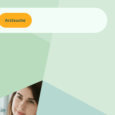
Arztsuche
ie