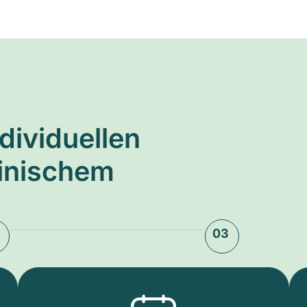
ndividuellen
zinischem
03