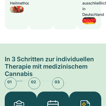
Heilmethode
ausschließlic
in
Deutschland
In 3 Schritten zur individuellen
Therapie mit medizinischem
Cannabis
01
02
03