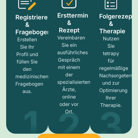
Ersttermin
Folgerezept
Registrieren
&
&
&
Rezept
Therapie
Fragebogen
Vereinbaren
Nutzen
Erstellen
Sie ein
Sie
Sie Ihr
ausführliches
tetrapy
Profil und
Gespräch
für
füllen Sie
mit einem
regelmäßige
den
der
Nachsorgetermi
medizinischen
spezialisierten
und zur
Fragebogen
Ärzte,
Optimierung
aus.
online
Ihrer
1
3
2
oder vor
Therapie.
Ort.