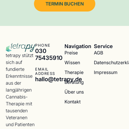
TERMIN BUCHEN
Navigation
Service
PHONE
030
Preise
AGB
tetrapy stützt
75435910
sich auf
Wissen
Datenschutzerk
fundierte
EMAIL
Therapie
Impressum
ADDRESS
Erkenntnisse
hallo@tetrapy.de
Beratung
aus der
langjährigen
Über uns
Cannabis-
Kontakt
Therapie mit
tausenden
Veteranen
und Patienten