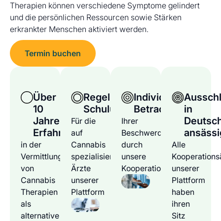
Therapien können verschiedene Symptome gelindert
und die persönlichen Ressourcen sowie Stärken
erkrankter Menschen aktiviert werden.
Termin buchen
Über
Regelmäßige
Individuelle
Ausschl
10
Schulungen
Betrachtung
in
Jahre
Deutsc
Für die
Ihrer
Erfahrung
ansässi
auf
Beschwerden
in der
Cannabis
durch
Alle
Vermittlung
spezialisierten
unsere
Kooperations
von
Ärzte
Kooperationsärzte
unserer
Cannabis
unserer
Plattform
Therapien
Plattform
haben
als
ihren
alternative
Sitz