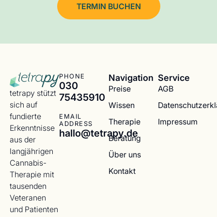
TERMIN BUCHEN
Navigation
Service
PHONE
030
Preise
AGB
tetrapy stützt
75435910
sich auf
Wissen
Datenschutzerk
fundierte
EMAIL
Therapie
Impressum
ADDRESS
Erkenntnisse
hallo@tetrapy.de
Beratung
aus der
langjährigen
Über uns
Cannabis-
Kontakt
Therapie mit
tausenden
Veteranen
und Patienten