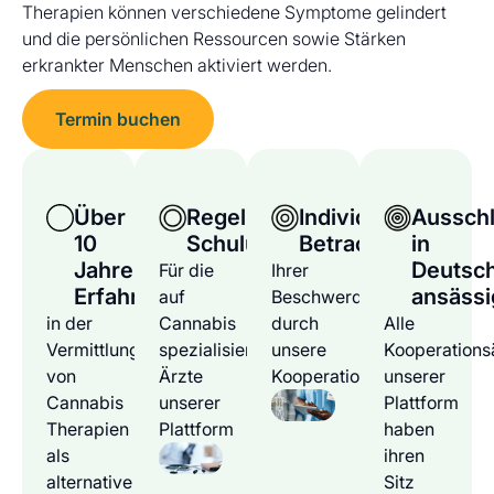
Therapien können verschiedene Symptome gelindert
und die persönlichen Ressourcen sowie Stärken
erkrankter Menschen aktiviert werden.
Termin buchen
Über
Regelmäßige
Individuelle
Ausschl
10
Schulungen
Betrachtung
in
Jahre
Deutsc
Für die
Ihrer
Erfahrung
ansässi
auf
Beschwerden
in der
Cannabis
durch
Alle
Vermittlung
spezialisierten
unsere
Kooperations
von
Ärzte
Kooperationsärzte
unserer
Cannabis
unserer
Plattform
Therapien
Plattform
haben
als
ihren
alternative
Sitz