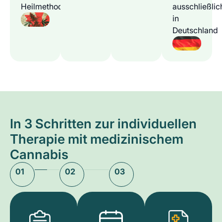
Heilmethode
ausschließlic
in
Deutschland
In 3 Schritten zur individuellen
Therapie mit medizinischem
Cannabis
01
02
03