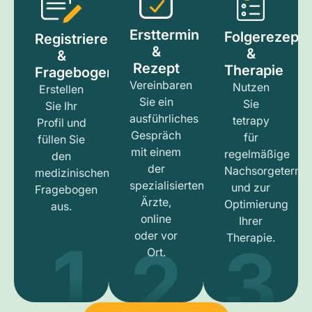
Ersttermin
Folgerezept
Registrieren
&
&
&
Rezept
Therapie
Fragebogen
Vereinbaren
Nutzen
Erstellen
Sie ein
Sie
Sie Ihr
ausführliches
tetrapy
Profil und
Gespräch
für
füllen Sie
mit einem
regelmäßige
den
der
Nachsorgetermi
medizinischen
spezialisierten
und zur
Fragebogen
Ärzte,
Optimierung
aus.
online
Ihrer
1
3
2
oder vor
Therapie.
Ort.